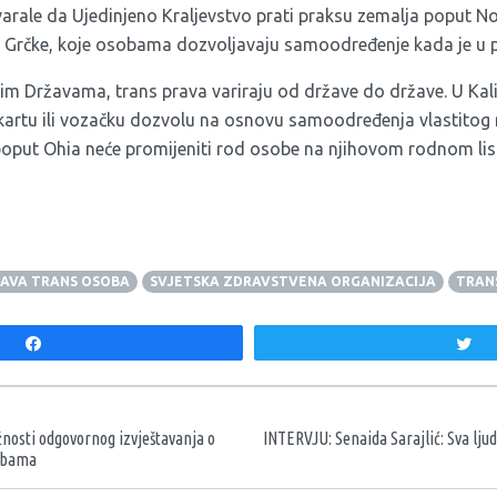
rale da Ujedinjeno Kraljevstvo prati praksu zemalja poput Nor
i Grčke, koje osobama dozvoljavaju samoodređenje kada je u pi
im Državama, trans prava variraju od države do države. U Kal
nu kartu ili vozačku dozvolu na osnovu samoodređenja vlastito
 poput Ohia neće promijeniti rod osobe na njihovom rodnom lis
AVA TRANS OSOBA
SVJETSKA ZDRAVSTVENA ORGANIZACIJA
TRAN
Share
T
aka
žnosti odgovornog izvještavanja o
INTERVJU: Senaida Sarajlić: Sva lju
sobama