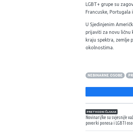
LGBT+ grupe su zagova
Francuske, Portugala 
U Sjedinjenim Američk
prijaviti za novu lič
kraju spektra, zemlje
okolnostima.
NEBINARNE OSOBE
PR
Navigacija član
PRETHODNI ČLANAK
Novinari/ke su svjesni/e va
povorki ponosa i LGBTI o