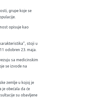
osti, grupe koje se
pulacije.
ntnost opisuje kao
arakteristika”, stoji u
D-11 odobren 23. maja.
ovezuju sa medicinskim
oje se izvode na
ke zemlje u kojoj je
 je obećala da će
sultacije su obavljene