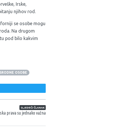
veške, Irske,
tanju njihov rod.
iforniji se osobe mogu
g roda. Na drugom
tu pod bilo kakvim
SRODNE OSOBE
weet
SLJEDEĆI ČLANAK
dska prava su jednako važna