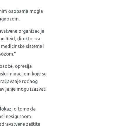
narnim osobama mogla
ijagnozom.
avstvene organizacije
me Reid, direktor za
 medicinske sisteme i
gnozom.”
osobe, opresija
iskriminacijom koje se
izražavanje rodnog
tavljanje mogu izazvati
 dokazi o tome da
osi nesigurnom
zdravstvene zaštite