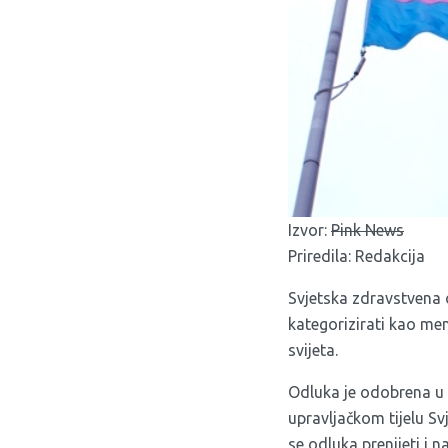
Izvor:
Pink News
Priredila: Redakcija
Svjetska zdravstvena 
kategorizirati kao men
svijeta.
Odluka je odobrena u 
upravljačkom tijelu Sv
se odluka prenijeti i n