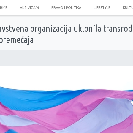
PRIČE
AKTIVIZAM
PRAVO I POLITIKA
LIFESTYLE
KULT
avstvena organizacija uklonila transrodn
oremećaja