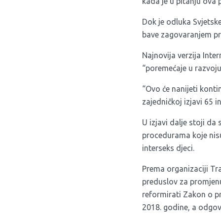
kada je u pitanju ova 
Dok je odluka Svjetske
bave zagovaranjem pra
Najnovija verzija Inte
“poremećaje u razvoju
“Ovo će nanijeti kontin
zajedničkoj izjavi 65 
U izjavi dalje stoji d
procedurama koje nisu
interseks djeci.
Prema organizaciji Tra
preduslov za promjen
reformirati Zakon o pr
2018. godine, a odgov