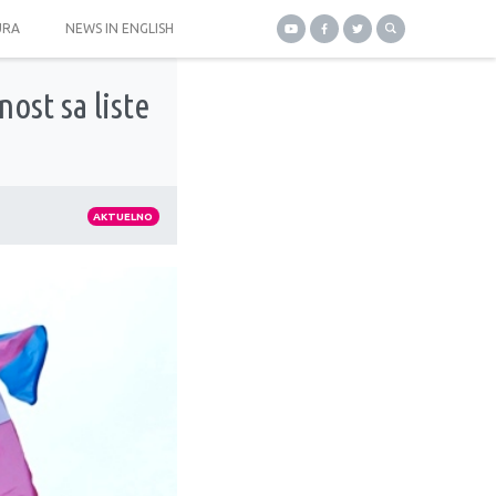
URA
NEWS IN ENGLISH
ost sa liste
AKTUELNO