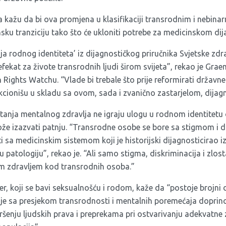
a kažu da bi ova promjena u klasifikaciji transrodnim i nebi
sku tranziciju tako što će ukloniti potrebe za medicinskom d
a rodnog identiteta’ iz dijagnostičkog priručnika Svjetske zdr
efekat za živote transrodnih ljudi širom svijeta”, rekao je Grae
Rights Watchu. “Vlade bi trebale što prije reformirati državne
unkcionišu u skladu sa ovom, sada i zvanično zastarjelom, dija
tanja mentalnog zdravlja ne igraju ulogu u rodnom identitetu 
e izazvati patnju. “Transrodne osobe se bore sa stigmom i d
 sa medicinskim sistemom koji je historijski dijagnosticirao 
patologiju”, rekao je. “Ali samo stigma, diskriminacija i zlos
m zdravljem kod transrodnih osoba.”
er, koji se bavi seksualnošću i rodom, kaže da “postoje brojni
je sa presjekom transrodnosti i mentalnih poremećaja doprin
šenju ljudskih prava i preprekama pri ostvarivanju adekvatne 