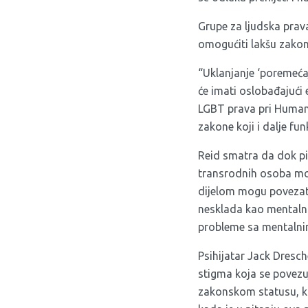
Grupe za ljudska prav
omogućiti lakšu zakon
“Uklanjanje ‘poremećaj
će imati oslobađajući 
LGBT prava pri Human 
zakone koji i dalje f
Reid smatra da dok pi
transrodnih osoba mož
dijelom mogu povezati
nesklada kao mentalnu 
probleme sa mentalni
Psihijatar Jack Dresch
stigma koja se povezu
zakonskom statusu, kr