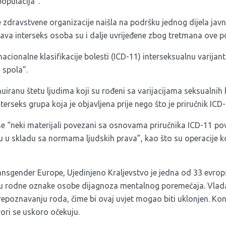
populacija”.
 zdravstvene organizacije naišla na podršku jednog dijela javn
va interseks osoba su i dalje uvrijeđene zbog tretmana ove po
rnacionalne klasifikacije bolesti (ICD-11) interseksualnu varija
 spola”.
uiranu štetu ljudima koji su rođeni sa varijacijama seksualnih k
interseks grupa koja je objavljena prije nego što je priručnik IC
a se “neki materijali povezani sa osnovama priručnika ICD-11 p
 u skladu sa normama ljudskih prava”, kao što su operacije k
nsgender Europe, Ujedinjeno Kraljevstvo je jedna od 33 evrops
u rodne oznake osobe dijagnoza mentalnog poremećaja. Vlada
epoznavanju roda, čime bi ovaj uvjet mogao biti uklonjen. Kon
ori se uskoro očekuju.