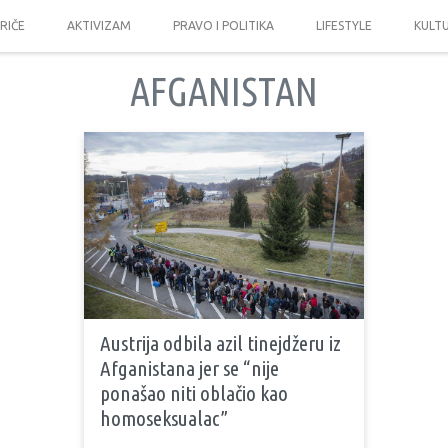
PRIČE
AKTIVIZAM
PRAVO I POLITIKA
LIFESTYLE
KULT
AFGANISTAN
Austrija odbila azil tinejdžeru iz
Afganistana jer se “nije
ponašao niti oblačio kao
homoseksualac”