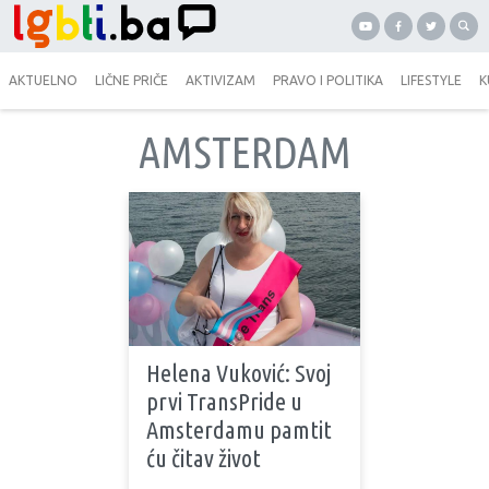
AKTUELNO
LIČNE PRIČE
AKTIVIZAM
PRAVO I POLITIKA
LIFESTYLE
K
AMSTERDAM
Helena Vuković: Svoj
prvi TransPride u
Amsterdamu pamtit
ću čitav život