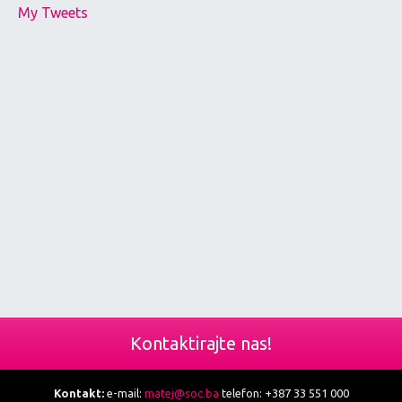
My Tweets
Kontaktirajte nas!
Kontakt:
e-mail:
matej@soc.ba
telefon: +387 33 551 000