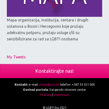
Mapa organizacija, institucija, centara i drugih
ustanova u Bosni i Hercegovini koje pružaju
adekvatnu potporu, pružaju usluge i/ili su
senzibilizirane za rad sa LGBTI osobama
My Tweets
Kontaktirajte nas!
Kontakt:
e-mail:
matej@soc.ba
telefon: +387 33 551 000
Osnivač portala:
Sarajevski otvoreni centar
Podrška
|
Impressum
© LGBTI.ba 2021