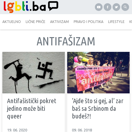
AKTUELNO
LIČNE PRIČE
AKTIVIZAM
PRAVO I POLITIKA
LIFESTYLE
K
ANTIFAŠIZAM
Antifašistički pokret
’Ajde što si gej, al’ zar
jedino može biti
baš sa Srbinom da
queer
budeš?!
19. 06. 2020
09. 06. 2018