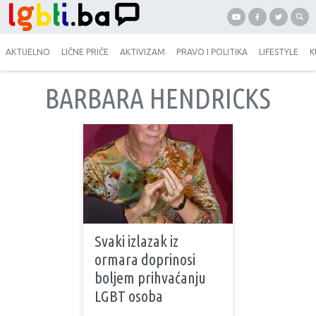
AKTUELNO
LIČNE PRIČE
AKTIVIZAM
PRAVO I POLITIKA
LIFESTYLE
K
BARBARA HENDRICKS
Svaki izlazak iz
ormara doprinosi
boljem prihvaćanju
LGBT osoba