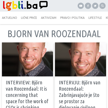
AKTUELNO
LIČNE PRIČE
AKTIVIZAM
PRAVO I POLITIKA
LIFESTYLE
K
BJORN VAN ROOZENDAAL
INTERVIEW: Björn
INTERVJU: Björn van
van Roozendaal: It is
Roozendaal:
concerning that
Zabrinjavajuće je što
space for the work of
se prostor za
CSOs is shrinking
djelovanje civilnog