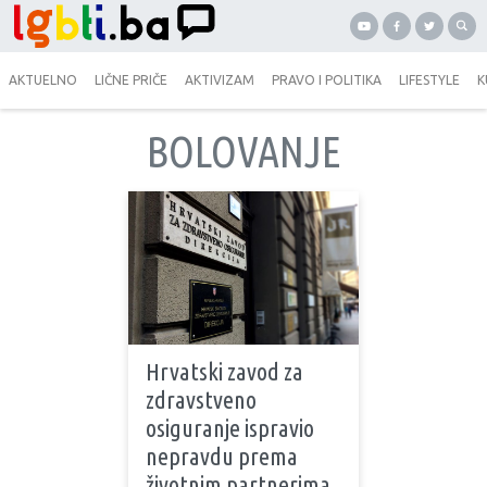
AKTUELNO
LIČNE PRIČE
AKTIVIZAM
PRAVO I POLITIKA
LIFESTYLE
K
BOLOVANJE
Hrvatski zavod za
zdravstveno
osiguranje ispravio
nepravdu prema
životnim partnerima