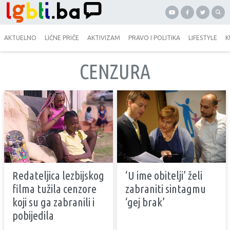
AKTUELNO
LIČNE PRIČE
AKTIVIZAM
PRAVO I POLITIKA
LIFESTYLE
K
CENZURA
Redateljica lezbijskog
‘U ime obitelji’ želi
filma tužila cenzore
zabraniti sintagmu
koji su ga zabranili i
‘gej brak’
pobijedila