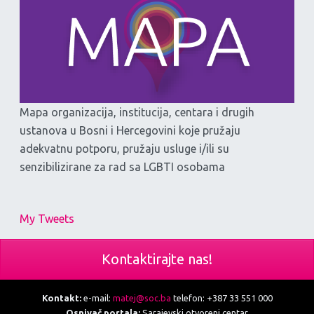
Mapa organizacija, institucija, centara i drugih
ustanova u Bosni i Hercegovini koje pružaju
adekvatnu potporu, pružaju usluge i/ili su
senzibilizirane za rad sa LGBTI osobama
My Tweets
Kontaktirajte nas!
Kontakt:
e-mail:
matej@soc.ba
telefon: +387 33 551 000
Osnivač portala:
Sarajevski otvoreni centar