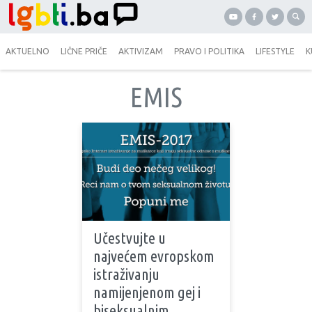
AKTUELNO
LIČNE PRIČE
AKTIVIZAM
PRAVO I POLITIKA
LIFESTYLE
K
EMIS
Učestvujte u
najvećem evropskom
istraživanju
namijenjenom gej i
biseksualnim