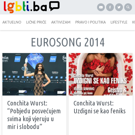
AKTUELNO
LIČNE PRIČE
AKTIVIZAM
PRAVO I POLITIKA
LIFESTYLE
K
EUROSONG 2014
Conchita Wurst:
Conchita Wurst:
“Pobjedu posvećujem
Uzdigni se kao feniks
svima koji vjeruju u
mir i slobodu”