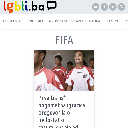
AKTUELNO
LIČNE PRIČE
AKTIVIZAM
PRAVO I POLITIKA
LIFESTYLE
K
FIFA
Prva trans*
nogometna igračica
progovorila o
nedostatku
razumijevanja od