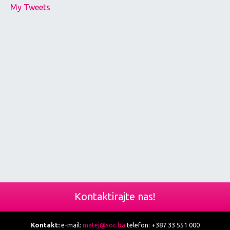
My Tweets
Kontaktirajte nas!
Kontakt:
e-mail:
matej@soc.ba
telefon: +387 33 551 000