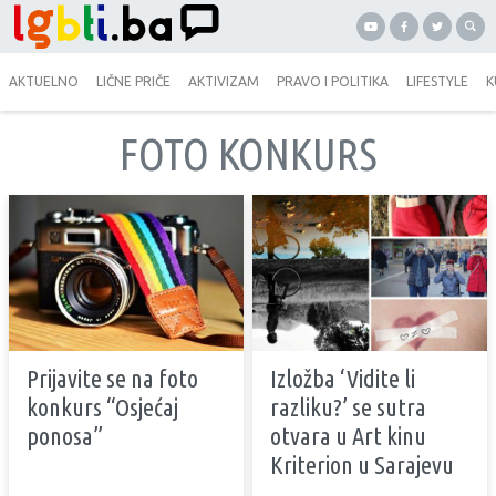
AKTUELNO
LIČNE PRIČE
AKTIVIZAM
PRAVO I POLITIKA
LIFESTYLE
K
FOTO KONKURS
Prijavite se na foto
Izložba ‘Vidite li
konkurs “Osjećaj
razliku?’ se sutra
ponosa”
otvara u Art kinu
Kriterion u Sarajevu