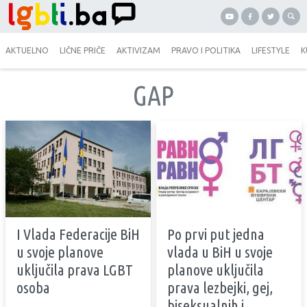
AKTUELNO
LIČNE PRIČE
AKTIVIZAM
PRAVO I POLITIKA
LIFESTYLE
K
GAP
I Vlada Federacije BiH
Po prvi put jedna
u svoje planove
vlada u BiH u svoje
uključila prava LGBT
planove uključila
osoba
prava lezbejki, gej,
biseksualnih i