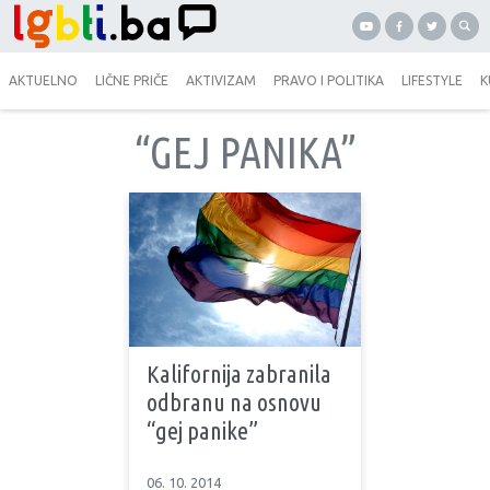
AKTUELNO
LIČNE PRIČE
AKTIVIZAM
PRAVO I POLITIKA
LIFESTYLE
K
“GEJ PANIKA”
Kalifornija zabranila
odbranu na osnovu
“gej panike”
06. 10. 2014