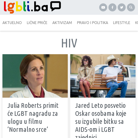
AKTUELNO
LIČNE PRIČE
AKTIVIZAM
PRAVO I POLITIKA
LIFESTYLE
K
HIV
Julia Roberts primit
Jared Leto posvetio
će LGBT nagradu za
Oskar osobama koje
ulogu u filmu
su izgubile bitku sa
‘Normalno srce’
AIDS-om i LGBT
zajednici