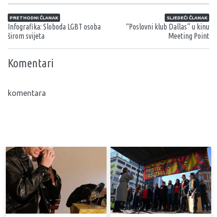
Navigacija članaka
PRETHODNI ČLANAK
SLJEDEĆI ČLANAK
Infografika: Sloboda LGBT osoba
“Poslovni klub Dallas” u kinu
širom svijeta
Meeting Point
Komentari
komentara