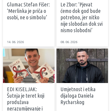
Glumac Stefan Fišer:
Le Zbor: ‘Pjevat
‘Merlinka je priča o
ćemo dok god bude
osobi, ne o simbolu’
potrebno, jer nitko
nije slobodan dok svi
nismo slobodni’
14. 06. 2026
08. 06. 2026
EDI KISELJAK:
Umjetnost i etika
Šutnja je teret koji
dijaloga Daniela
produžava
Rycharskog
nerazumijevanje i