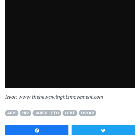
Film Poslovni klub Dallas, od 27. februara svaki dan u
20:15, igra u kinu
Meting point
.
Izvor: www.thenewcivilrightsmovement.com
AIDS
HIV
JARED LETO
LGBT
OSKAR
Share
Tweet