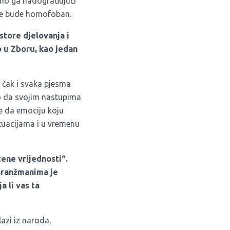
elno ga nadograđujući
 ne bude homofoban.
store djelovanja i
o u Zboru, kao jedan
a čak i svaka pjesma
no da svojim nastupima
e da emociju koju
ituacijama i u vremenu
ene vrijednosti“.
 aranžmanima je
a li vas ta
zi iz naroda,