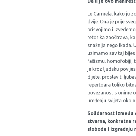
Da li je ovo manifes
Le Carmela, kako ju z
dvije. Ona je prije sv
prisvojimo i izvedemo 
retorika zaoštrava, ka
snažnija nego ikada. U
uzimamo sav taj bijes 
fašizmu, homofobiji, t
je kroz ljudsku povije
dijete, proslaviti ljub
repertoara toliko bitn
povezanost s onime o 
uređenju svijeta oko n
Solidarnost između q
stvarna, konkretna r
slobode i izgradnju 