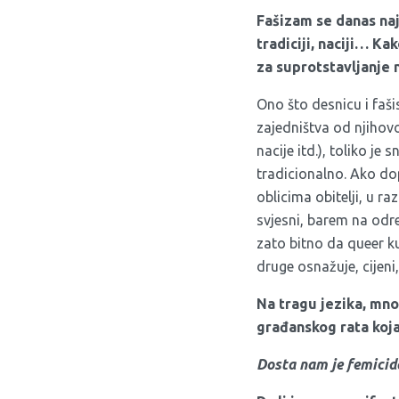
Fašizam se danas naj
tradiciji, naciji… Ka
za suprotstavljanje
Ono što desnicu i fašis
zajedništva od njihovo
nacije itd.), toliko je
tradicionalno. Ako dop
oblicima obitelji, u raz
svjesni, barem na određ
zato bitno da queer kul
druge osnažuje, cijeni,
Na tragu jezika, mn
građanskog rata koja
Dosta nam je femicida