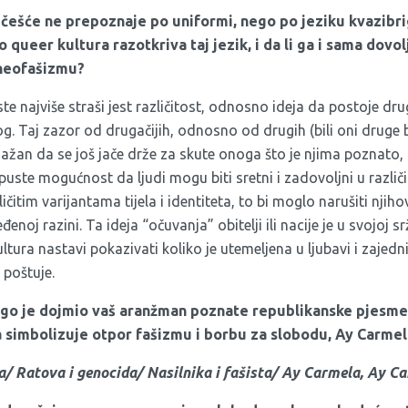
češće ne prepoznaje po uniformi, nego po jeziku kvazibrig
ko queer kultura razotkriva taj jezik, i da li ga i sama dovol
 neofašizmu?
te najviše straši jest različitost, odnosno ideja da postoje druga
g. Taj zazor od drugačijih, odnosno od drugih (bili oni druge b
 snažan da se još jače drže za skute onoga što je njima poznato, a
uste mogućnost da ljudi mogu biti sretni i zadovoljni u razli
ličitim varijantama tijela i identiteta, to bi moglo narušiti njihov
enoj razini. Ta ideja “očuvanja” obitelji ili nacije je u svojoj sr
tura nastavi pokazivati koliko je utemeljena u ljubavi i zajednic
 poštuje.
ogo je dojmio vaš aranžman poznate republikanske pjesme
 simbolizuje otpor fašizmu i borbu za slobodu, Ay Carmel
/ Ratova i genocida/ Nasilnika i fašista/ Ay Carmela, Ay Ca