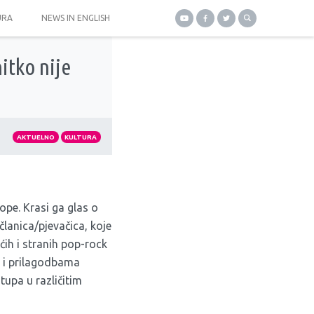
URA
NEWS IN ENGLISH
itko nije
AKTUELNO
KULTURA
rope. Krasi ga glas o
lanica/pjevačica, koje
ih i stranih pop-rock
 i prilagodbama
tupa u različitim