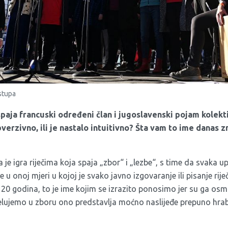
stupa
spaja francuski određeni član i jugoslavenski pojam kolekti
verzivno, ili je nastalo intuitivno? Šta vam to ime danas z
a je igra riječima koja spaja „zbor“ i „lezbe“, s time da svaka 
u onoj mjeri u kojoj je svako javno izgovaranje ili pisanje rije
20 godina, to je ime kojim se izrazito ponosimo jer su ga osmi
lujemo u zboru ono predstavlja moćno naslijeđe prepuno hrab