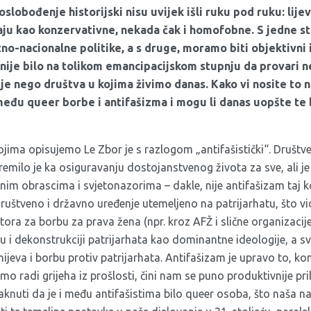
slobođenje historijski nisu uvijek išli ruku pod ruku: lijev
aju kao konzervativne, nekada čak i homofobne. S jedne s
no-nacionalne politike, a s druge, moramo biti objektivni i
nije bilo na tolikom emancipacijskom stupnju da provari ne
je nego društva u kojima živimo danas. Kako vi nosite to 
eđu queer borbe i antifašizma i mogu li danas uopšte te
jima opisujemo Le Zbor je s razlogom „antifašistički“. Društve
remilo je ka osiguravanju dostojanstvenog života za sve, ali je i
nim obrascima i svjetonazorima – dakle, nije antifašizam taj ko
uštveno i državno uređenje utemeljeno na patrijarhatu, što vi
tora za borbu za prava žena (npr. kroz AFŽ i slične organizacije
ju i dekonstrukciji patrijarhata kao dominantne ideologije, a 
eva i borbu protiv patrijarhata. Antifašizam je upravo to, kon
 radi grijeha iz prošlosti, čini nam se puno produktivnije pri
aknuti da je i među antifašistima bilo queer osoba, što naša na