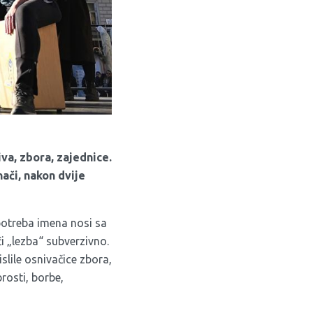
va, zbora, zajednice.
nači, nakon dvije
upotreba imena nosi sa
či „lezba“ subverzivno.
slile osnivačice zbora,
rosti, borbe,