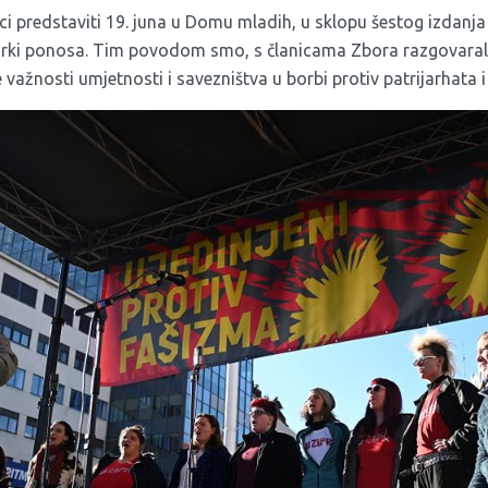
ici predstaviti 19. juna u Domu mladih, u sklopu šestog izdanja
vorki ponosa. Tim povodom smo, s članicama Zbora razgovarali
e važnosti umjetnosti i savezništva u borbi protiv patrijarhata i