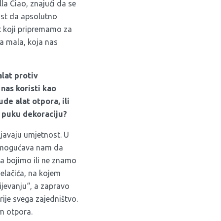
la Ciao, znajući da se
dost da apsolutno
t koji pripremamo za
a mala, koja nas
alat protiv
nas koristi kao
de alat otpora, ili
u puku dekoraciju?
ljavaju umjetnost. U
 omogućava nam da
da bojimo ili ne znamo
elačića, na kojem
ijevanju“, a zapravo
ije svega zajedništvo.
m otpora.