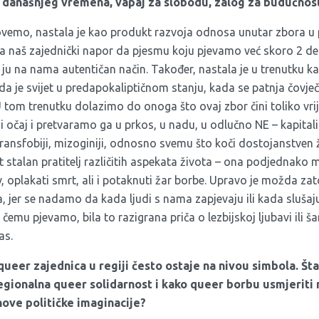
t današnjeg vremena, vapaj za slobodu, zalog za budućnost,
ovemo, nastala je kao produkt razvoja odnosa unutar zbora u 
ega naš zajednički napor da pjesmu koju pjevamo već skoro 2 de
ju na nama autentičan način. Također, nastala je u trenutku ka
da je svijet u predapokaliptičnom stanju, kada se patnja čovječ
 tom trenutku dolazimo do onoga što ovaj zbor čini toliko vrij
i očaj i pretvaramo ga u prkos, u nadu, u odlučno NE – kapital
ransfobiji, mizoginiji, odnosno svemu što koči dostojanstven ž
st stalan pratitelj različitih aspekata života – ona podjednak
av, oplakati smrt, ali i potaknuti žar borbe. Upravo je možda za
a, jer se nadamo da kada ljudi s nama zapjevaju ili kada slušaj
čemu pjevamo, bila to razigrana priča o lezbijskoj ljubavi il
as.
ueer zajednica u regiji često ostaje na nivou simbola. Šta
egionalna queer solidarnost i kako queer borbu usmjeriti
nove političke imaginacije?