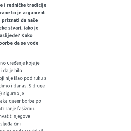
e i radničke tradicije
trane to je argument
 priznati da naše
ke stvari, iako je
naslijeđe? Kako
 borbe da se vode
no uređenje koje je
 dalje bilo
ji nije išao pod ruku s
dimo i danas. S druge
) sigurno je
svaka queer borba po
triranje fašizmu.
hvatiti njegove
sljeđa čini