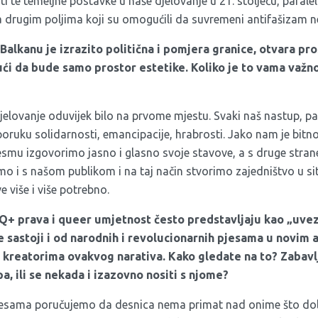
ti te temeljne postavke u naše djelovanje u 21. stoljeću, paral
a drugim poljima koji su omogućili da suvremeni antifašizam
alkanu je izrazito politična i pomjera granice, otvara pro
jući da bude samo prostor estetike. Koliko je to vama važn
djelovanje oduvijek bilo na prvome mjestu. Svaki naš nastup, p
oruku solidarnosti, emancipacije, hrabrosti. Jako nam je bit
jesmu izgovorimo jasno i glasno svoje stavove, a s druge stran
mo i s našom publikom i na taj način stvorimo zajedništvo u s
 više i više potrebno.
Q+ prava i queer umjetnost često predstavljaju kao „uvez
se sastoji i od narodnih i revolucionarnih pjesama u novim
o kreatorima ovakvog narativa. Kako gledate na to? Zabavlj
a, ili se nekada i izazovno nositi s njome?
sama poručujemo da desnica nema primat nad onime što dola