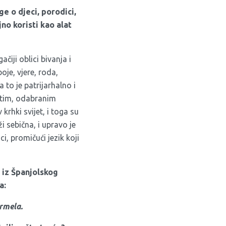
e o djeci, porodici,
jno koristi kao alat
čiji oblici bivanja i
oje, vjere, roda,
 to je patrijarhalno i
čitim, odabranim
 krhki svijet, i toga su
ži sebična, i upravo je
i, promičući jezik koji
 iz Španjolskog
a:
rmela.