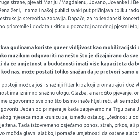
 druge strane, pjevati Mariju
i
Magdalenu, Jovano, Jovanke ili Bel
 žena ženi, i nama i našoj publici svaki put pričinjava toliku ra
strukcija stereotipa zabavlja. Dapače, za rođendanski koncer
smo pripremile i dodatnu kiticu u poznatoj narodnoj pjesmi Moj
rkva godinama koriste queer vidljivost kao mobilizacijski 
ako muzikom odgovoriti na nešto što je dizajnirano da sve 
li da će umjetnost u budućnosti imati više kapaciteta da bu
i kod nas, može postati toliko snažan da je pretvori samo 
stoji možda još i snažniji filter kroz koji promatraju i doživ
nost ima iznimno snažnu ulogu. Glazba, a naročito pjevanje,
me izgovorimo sve ono što bismo inače htjeli reći, ali se mož
izgovoriti. Jedan od primjera je kada zapjevamo na Trgu bana J
vakog mjeseca mole krunicu za, između ostalog, „čednost u od
je žena. Tada istovremeno osjećamo ponos, strah, prkos, ali pr
tvo možda glavni alat koji pomaže umjetnosti da ostane alato