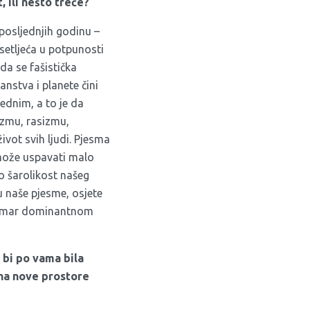
 ili nešto treće?
posljednjih godinu –
setljeća u potpunosti
da se fašistička
anstva i planete čini
ednim, a to je da
izmu, rasizmu,
ivot svih ljudi. Pjesma
o može uspavati malo
to šarolikost našeg
u naše pjesme, osjete
i šamar dominantnom
 bi po vama bila
 na nove prostore