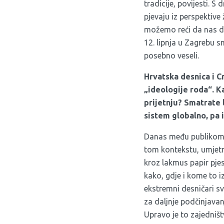
tradicije, povijesti. S
pjevaju iz perspektive
možemo reći da nas de
12. lipnja u Zagrebu 
posebno veseli.
Hrvatska desnica i C
„ideologije roda“. K
prijetnju? Smatrate 
sistem globalno, pa 
Danas među publikom po
tom kontekstu, umjet
kroz lakmus papir pjes
kako, gdje i kome to 
ekstremni desničari s
za daljnje podčinjavan
Upravo je to zajedniš