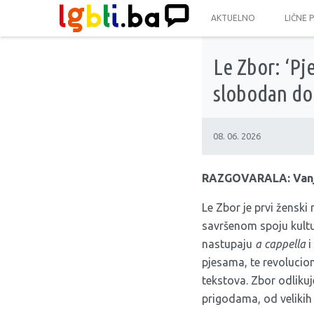
AKTUELNO
LIČNE 
Le Zbor: ‘Pj
slobodan dok
08. 06. 2026
RAZGOVARALA: Vanj
Le Zbor je prvi ženski 
savršenom spoju kultur
nastupaju
a cappella
i
pjesama, te revoluci
tekstova. Zbor odlikuj
prigodama, od velikih s