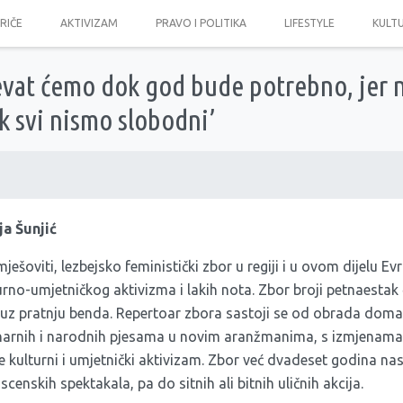
PRIČE
AKTIVIZAM
PRAVO I POLITIKA
LIFESTYLE
KULT
evat ćemo dok god bude potrebno, jer n
 svi nismo slobodni’
a Šunjić
mješoviti, lezbejsko feministički zbor u regiji i u ovom dijelu Ev
no-umjetničkog aktivizma i lakih nota. Zbor broji petnaestak č
 uz pratnju benda. Repertoar zbora sastoji se od obrada domać
onarnih i narodnih pjesama u novim aranžmanima, s izmjenama
e kulturni i umjetnički aktivizam. Zbor već dvadeset godina nas
censkih spektakala, pa do sitnih ali bitnih uličnih akcija.