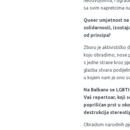
neodvojivima, i ugradi
sa svim napretcima n
Queer umjetnost na B
solidarnosti, izosta
od principa?
Zboru je aktivističko 
koju obradimo, nose p
s jedne strane kroz p
glazba stvara podijeli
u kojem nam je ono sve
Na Balkanu se LGBTI
Vaš repertoar, koji 
popriličan prst u ok
destrukcija stereotip
Obradom narodnih pje