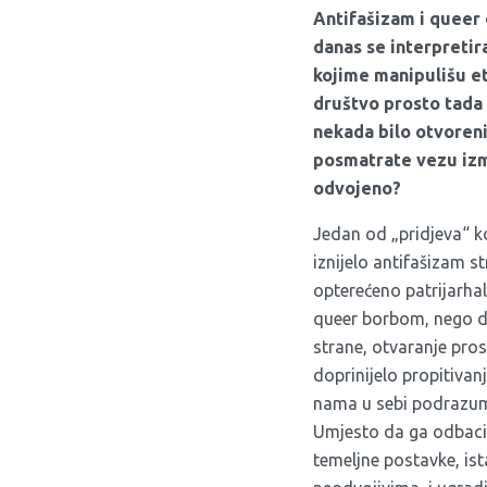
Antifašizam i queer o
danas se interpretir
kojime manipulišu et
društvo prosto tada 
nekada bilo otvoreni
posmatrate vezu izm
odvojeno?
Jedan od „pridjeva“ ko
iznijelo antifašizam st
opterećeno patrijarhal
queer borbom, nego dr
strane, otvaranje pros
doprinijelo propitivan
nama u sebi podrazumij
Umjesto da ga odbacimo
temeljne postavke, ist