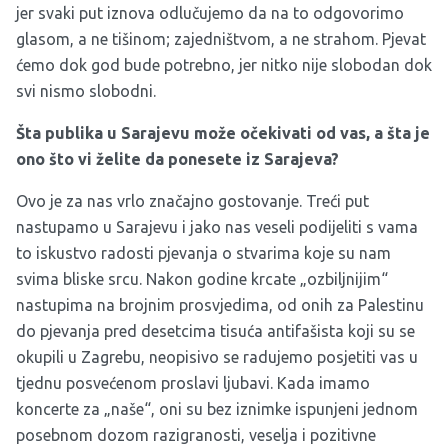
jer svaki put iznova odlučujemo da na to odgovorimo
glasom, a ne tišinom; zajedništvom, a ne strahom. Pjevat
ćemo dok god bude potrebno, jer nitko nije slobodan dok
svi nismo slobodni.
Šta publika u Sarajevu može očekivati od vas, a šta je
ono što vi želite da ponesete iz Sarajeva?
Ovo je za nas vrlo značajno gostovanje. Treći put
nastupamo u Sarajevu i jako nas veseli podijeliti s vama
to iskustvo radosti pjevanja o stvarima koje su nam
svima bliske srcu. Nakon godine krcate „ozbiljnijim“
nastupima na brojnim prosvjedima, od onih za Palestinu
do pjevanja pred desetcima tisuća antifašista koji su se
okupili u Zagrebu, neopisivo se radujemo posjetiti vas u
tjednu posvećenom proslavi ljubavi. Kada imamo
koncerte za „naše“, oni su bez iznimke ispunjeni jednom
posebnom dozom razigranosti, veselja i pozitivne