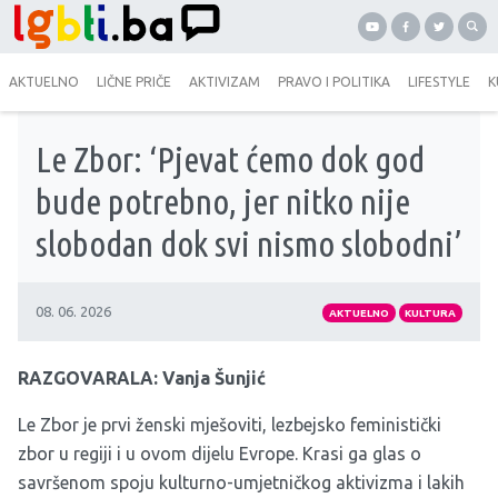
AKTUELNO
LIČNE PRIČE
AKTIVIZAM
PRAVO I POLITIKA
LIFESTYLE
K
Le Zbor: ‘Pjevat ćemo dok god
bude potrebno, jer nitko nije
slobodan dok svi nismo slobodni’
08. 06. 2026
AKTUELNO
KULTURA
RAZGOVARALA: Vanja Šunjić
Le Zbor je prvi ženski mješoviti, lezbejsko feministički
zbor u regiji i u ovom dijelu Evrope. Krasi ga glas o
savršenom spoju kulturno-umjetničkog aktivizma i lakih