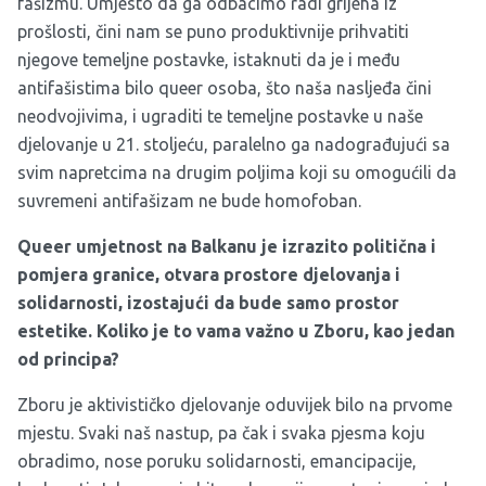
fašizmu. Umjesto da ga odbacimo radi grijeha iz
prošlosti, čini nam se puno produktivnije prihvatiti
njegove temeljne postavke, istaknuti da je i među
antifašistima bilo queer osoba, što naša nasljeđa čini
neodvojivima, i ugraditi te temeljne postavke u naše
djelovanje u 21. stoljeću, paralelno ga nadograđujući sa
svim napretcima na drugim poljima koji su omogućili da
suvremeni antifašizam ne bude homofoban.
Queer umjetnost na Balkanu je izrazito politična i
pomjera granice, otvara prostore djelovanja i
solidarnosti, izostajući da bude samo prostor
estetike. Koliko je to vama važno u Zboru, kao jedan
od principa?
Zboru je aktivističko djelovanje oduvijek bilo na prvome
mjestu. Svaki naš nastup, pa čak i svaka pjesma koju
obradimo, nose poruku solidarnosti, emancipacije,