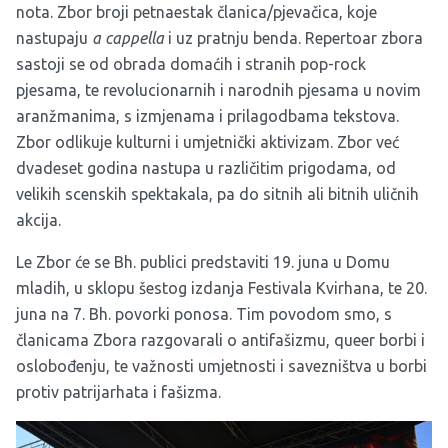
nota. Zbor broji petnaestak članica/pjevačica, koje
nastupaju
a cappella
i uz pratnju benda. Repertoar zbora
sastoji se od obrada domaćih i stranih pop-rock
pjesama, te revolucionarnih i narodnih pjesama u novim
aranžmanima, s izmjenama i prilagodbama tekstova.
Zbor odlikuje kulturni i umjetnički aktivizam. Zbor već
dvadeset godina nastupa u različitim prigodama, od
velikih scenskih spektakala, pa do sitnih ali bitnih uličnih
akcija.
Le Zbor će se Bh. publici predstaviti 19. juna u Domu
mladih, u sklopu šestog izdanja Festivala Kvirhana, te 20.
juna na 7. Bh. povorki ponosa. Tim povodom smo, s
članicama Zbora razgovarali o antifašizmu, queer borbi i
oslobođenju, te važnosti umjetnosti i savezništva u borbi
protiv patrijarhata i fašizma.