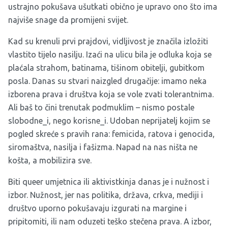
ustrajno pokušava ušutkati obično je upravo ono što ima
najviše snage da promijeni svijet.
Kad su krenuli prvi prajdovi, vidljivost je značila izložiti
vlastito tijelo nasilju. Izaći na ulicu bila je odluka koja se
plaćala strahom, batinama, tišinom obitelji, gubitkom
posla. Danas su stvari naizgled drugačije: imamo neka
izborena prava i društva koja se vole zvati tolerantnima.
Ali baš to čini trenutak podmuklim – nismo postale
slobodne_i, nego korisne_i. Udoban neprijatelj kojim se
pogled skreće s pravih rana: femicida, ratova i genocida,
siromaštva, nasilja i fašizma. Napad na nas ništa ne
košta, a mobilizira sve.
Biti queer umjetnica ili aktivistkinja danas je i nužnost i
izbor. Nužnost, jer nas politika, država, crkva, mediji i
društvo uporno pokušavaju izgurati na margine i
pripitomiti, ili nam oduzeti teško stečena prava. A izbor,