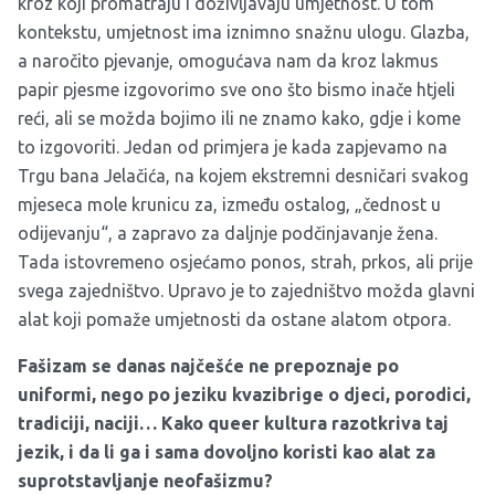
kroz koji promatraju i doživljavaju umjetnost. U tom
kontekstu, umjetnost ima iznimno snažnu ulogu. Glazba,
a naročito pjevanje, omogućava nam da kroz lakmus
papir pjesme izgovorimo sve ono što bismo inače htjeli
reći, ali se možda bojimo ili ne znamo kako, gdje i kome
to izgovoriti. Jedan od primjera je kada zapjevamo na
Trgu bana Jelačića, na kojem ekstremni desničari svakog
mjeseca mole krunicu za, između ostalog, „čednost u
odijevanju“, a zapravo za daljnje podčinjavanje žena.
Tada istovremeno osjećamo ponos, strah, prkos, ali prije
svega zajedništvo. Upravo je to zajedništvo možda glavni
alat koji pomaže umjetnosti da ostane alatom otpora.
Fašizam se danas najčešće ne prepoznaje po
uniformi, nego po jeziku kvazibrige o djeci, porodici,
tradiciji, naciji… Kako queer kultura razotkriva taj
jezik, i da li ga i sama dovoljno koristi kao alat za
suprotstavljanje neofašizmu?