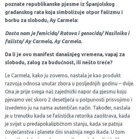
poznate republikanske pjesme iz Španjolskog
građanskog rata koja simbolizuje otpor fašizmu i
borbu za slobodu, Ay Carmela:
Dosta nam je femicida/ Ratova i genocida/ Nasilnika i
fašista/ Ay Carmela, Ay Carmela.
Da li je ovo manifest današnjeg vremena, vapaj za
slobodu, zalog za budućnost, ili nešto treće?
Le Carmela, kako ju zovemo, nastala je kao produkt
razvoja odnosa unutar zbora u posljednjih godinu – dvije.
Ona je prije svega naš zajednički napor da pjesmu koju
pjevamo već skoro 2 desetljeća u potpunosti prisvojimo i
izvedemo ju na nama autentičan način. Također, nastala
je u trenutku kada se fašistička retorika zaoštrava, kada
je svijet u predapokaliptičnom stanju, kada se patnja
čovječanstva i planete čini snažnija nego ikada. U tom