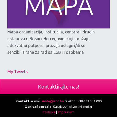
Mapa organizacija, institucija, centara i drugih
ustanova u Bosni i Hercegovini koje pružaju
adekvatnu potporu, pružaju usluge i/ili su
senzibilizirane za rad sa LGBTI osobama
My Tweets
Kontaktirajte nas!
Kontakt:
e-mail:
matej@soc.ba
telefon: +387 33 551 000
Osnivač portala:
Sarajevski otvoreni centar
Podrška
|
Impressum