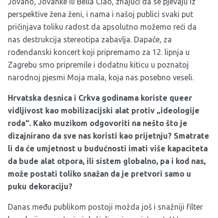
Jovano, Jovanke ili Bella Ciao, znajući da se pjevaju iz
perspektive žena ženi, i nama i našoj publici svaki put
pričinjava toliku radost da apsolutno možemo reći da
nas destrukcija stereotipa zabavlja. Dapače, za
rođendanski koncert koji pripremamo za 12. lipnja u
Zagrebu smo pripremile i dodatnu kiticu u poznatoj
narodnoj pjesmi Moja mala, koja nas posebno veseli.
Hrvatska desnica i Crkva godinama koriste queer
vidljivost kao mobilizacijski alat protiv „ideologije
roda“. Kako muzikom odgovoriti na nešto što je
dizajnirano da sve nas koristi kao prijetnju? Smatrate
li da će umjetnost u budućnosti imati više kapaciteta
da bude alat otpora, ili sistem globalno, pa i kod nas,
može postati toliko snažan da je pretvori samo u
puku dekoraciju?
Danas među publikom postoji možda još i snažniji filter