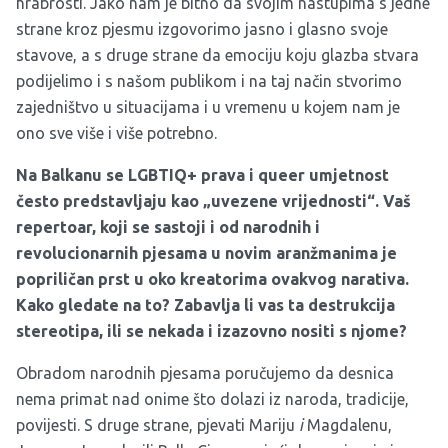
hrabrosti. Jako nam je bitno da svojim nastupima s jedne
strane kroz pjesmu izgovorimo jasno i glasno svoje
stavove, a s druge strane da emociju koju glazba stvara
podijelimo i s našom publikom i na taj način stvorimo
zajedništvo u situacijama i u vremenu u kojem nam je
ono sve više i više potrebno.
Na Balkanu se LGBTIQ+ prava i queer umjetnost
često predstavljaju kao „uvezene vrijednosti“. Vaš
repertoar, koji se sastoji i od narodnih i
revolucionarnih pjesama u novim aranžmanima je
popriličan prst u oko kreatorima ovakvog narativa.
Kako gledate na to? Zabavlja li vas ta destrukcija
stereotipa, ili se nekada i izazovno nositi s njome?
Obradom narodnih pjesama poručujemo da desnica
nema primat nad onime što dolazi iz naroda, tradicije,
povijesti. S druge strane, pjevati Mariju
i
Magdalenu,