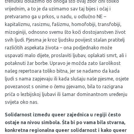
trenutku dolazimo do onoga što ovaj zbor čini toliko
vrijednim, a to je da uzimamo sav taj bijes i očaj i
pretvaramo ga u prkos, u nadu, u odlučno NE –
kapitalizmu, rasizmu, fašizmu, homofobiji, transfobiji,
mizoginiji, odnosno svemu što koči dostojanstven život
svih ljudi. Pjesma je kroz ljudsku povijest stalan pratitelj
različitih aspekata života – ona podjednako može
uspavati malo dijete, proslaviti ljubav, oplakati smrt, ali i
potaknuti žar borbe. Upravo je možda zato šarolikost
našeg repertoara toliko bitna, jer se nadamo da kada
ljudi s nama zapjevaju ili kada slušaju naše pjesme, osjete
povezanost s onime o čemu pjevamo, bila to razigrana
priča o lezbijskoj ljubavi ili šamar dominantnom uređenju
svijeta oko nas.
Solidarnost između queer zajednica u regiji često
ostaje na nivou simbola. Šta bi po vama bila stvarna,
konkretna regionalna queer solidarnost i kako queer