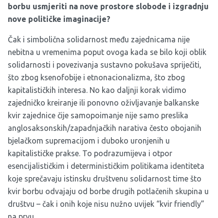
borbu usmjeriti na nove prostore slobode i izgradnju
nove političke imaginacije?
Čak i simbolična solidarnost među zajednicama nije
nebitna u vremenima poput ovoga kada se bilo koji oblik
solidarnosti i povezivanja sustavno pokušava spriječiti,
što zbog ksenofobije i etnonacionalizma, što zbog
kapitalističkih interesa. No kao daljnji korak vidimo
zajedničko kreiranje ili ponovno oživljavanje balkanske
kvir zajednice čije samopoimanje nije samo preslika
anglosaksonskih/zapadnjačkih narativa često obojanih
bjelačkom supremacijom i duboko uronjenih u
kapitalističke prakse. To podrazumijeva i otpor
esencijalističkim i determinističkim politikama identiteta
koje sprečavaju istinsku društvenu solidarnost time što
kvir borbu odvajaju od borbe drugih potlačenih skupina u
društvu – čak i onih koje nisu nužno uvijek “kvir friendly”
na prvu.