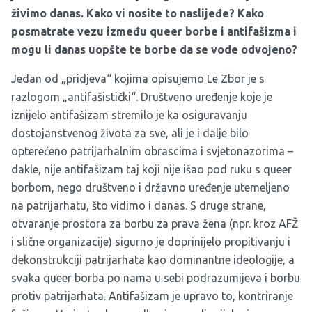
živimo danas. Kako vi nosite to naslijeđe? Kako
posmatrate vezu između queer borbe i antifašizma i
mogu li danas uopšte te borbe da se vode odvojeno?
Jedan od „pridjeva“ kojima opisujemo Le Zbor je s
razlogom „antifašistički“. Društveno uređenje koje je
iznijelo antifašizam stremilo je ka osiguravanju
dostojanstvenog života za sve, ali je i dalje bilo
opterećeno patrijarhalnim obrascima i svjetonazorima –
dakle, nije antifašizam taj koji nije išao pod ruku s queer
borbom, nego društveno i državno uređenje utemeljeno
na patrijarhatu, što vidimo i danas. S druge strane,
otvaranje prostora za borbu za prava žena (npr. kroz AFŽ
i slične organizacije) sigurno je doprinijelo propitivanju i
dekonstrukciji patrijarhata kao dominantne ideologije, a
svaka queer borba po nama u sebi podrazumijeva i borbu
protiv patrijarhata. Antifašizam je upravo to, kontriranje