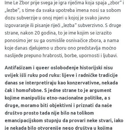
Ime Le Zbor prije svega je igra riječima koja spaja „zbor“ i
„lezbe“, s time da svaka upotreba imena nosi sa sobom
dozu subverzije u onoj mjeri u kojoj je svako javno
izgovaranje ili pisanje riječi „lezba“ subverzivno. S druge
strane, nakon 20 godina, to je ime kojim se izrazito
ponosimo jer su ga osmislile osnivačice zbora, a nama
koje danas djelujemo u zboru ono predstavlja moćno
naslijeđe prepuno hrabrosti, borbe, upornosti i ljubavi.
Antifašizam i queer oslobođenje historijski nisu
uvijek išli ruku pod ruku: lijeve i radničke tradicije
danas se interpretiraju kao konzervativne, nekada
čak i homofobne. S jedne strane to je argument
kojime manipulišu etno-nacionalne politike, a s
druge, moramo biti objektivni i priznati da naše
društvo prosto tada nije bilo na tolikom
emancipacijskom stupnju da provari neke stvari, iako
je nekada bilo otvorenije nego društva u kojima