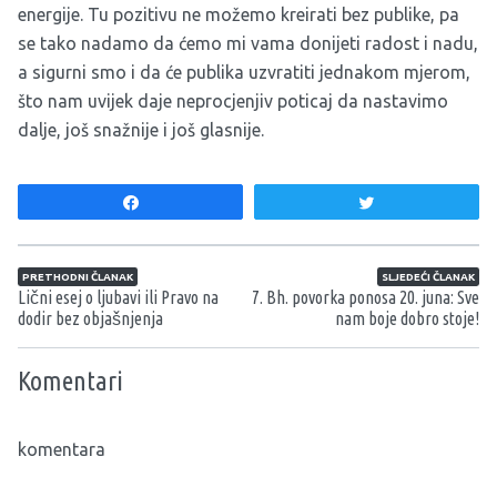
energije. Tu pozitivu ne možemo kreirati bez publike, pa
se tako nadamo da ćemo mi vama donijeti radost i nadu,
a sigurni smo i da će publika uzvratiti jednakom mjerom,
što nam uvijek daje neprocjenjiv poticaj da nastavimo
dalje, još snažnije i još glasnije.
Share
Tweet
Navigacija članaka
PRETHODNI ČLANAK
SLJEDEĆI ČLANAK
Lični esej o ljubavi ili Pravo na
7. Bh. povorka ponosa 20. juna: Sve
dodir bez objašnjenja
nam boje dobro stoje!
Komentari
komentara