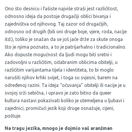
Ono što desnicu i fašiste najviše straši jest različitost,
odnosno ideja da postoje drugačiji oblici bivanja i
zajedništva od njihovog. Taj zazor od drugačijih,
odnosno od drugih (bili oni druge boje, vjere, roda, nacije
itd.), toliko je snažan da se još jače drže za skute onoga
što je njima poznato, a to je patrijarhalno i tradicionalno.
Ako dopuste mogućnost da ljudi mogu biti sretni i
zadovoljni u različitim, odabranim oblicima obitelji, u
različitim varijantama tijela i identiteta, to bi moglo
narušiti njihov krhki svijet, i toga su svjesni, barem na
određenoj razini. Ta ideja “očuvanja” obitelji ili nacije je u
svojoj srži sebična, i upravo je zato bitno da queer
kultura nastavi pokazivati koliko je utemeljena u ljubavi i
zajednici, promičući jezik koji druge osnažuje, cijeni,
poštuje.
Na tragu jezika, mnogo je dojmio vaš aranžman