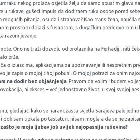
umraku nekog prolaza osjetila želju da samo spustim glavu na 
 u rukave, gušeći impuls da dodirnem ruku osobe pored sebe, 
io mogućih pitanja, osuda i strahova? Kao trans žena, naučil
avnom prostoru dolazi s fusnotom, s dugačkim predgovorom u
za razumijevanje.
snote. Ono ne traži dozvolu od prolaznika na Ferhadiji, niti č
lo brže.
iča o izlascima, aplikacijama za upoznavanje ili nespretnim p
Ovo je zapis o mojoj tihoj pobuni. O mojoj potrazi za onim naj
m na dodir bez objašnjenja
. Pravom da volim i budem voljena
ovokacija, ni eksces – već jednostavno život, u svoj svojoj nes
tanu, gledajući kako se narandžasta svjetla Sarajeva pale jedn
, i dok sam tipkala po tastaturi, nisam mogla a da se ne zapit
 zašto je moja ljubav još uvijek najopasnija ruševina?