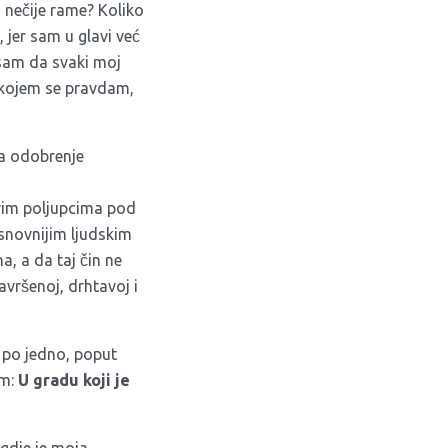
nečije rame? Koliko
jer sam u glavi već
a sam da svaki moj
 kojem se pravdam,
eka odobrenje
rvim poljupcima pod
osnovnijim ljudskim
, a da taj čin ne
avršenoj, drhtavoj i
o po jedno, poput
am:
U gradu koji je