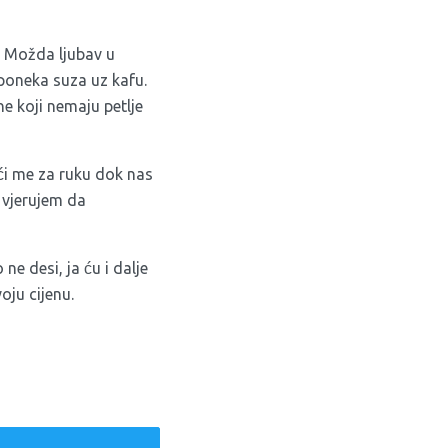
 Možda ljubav u
i poneka suza uz kafu.
e koji nemaju petlje
ći me za ruku dok nas
i vjerujem da
e desi, ja ću i dalje
oju cijenu.
weet