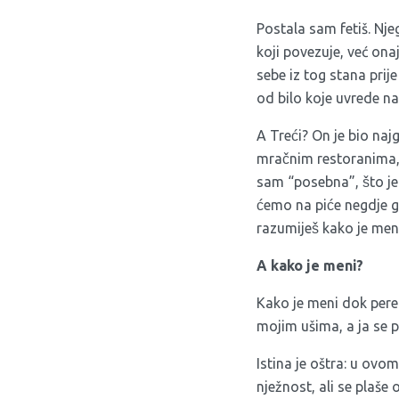
Postala sam fetiš. Nje
koji povezuje, već ona
sebe iz tog stana prije n
od bilo koje uvrede na 
A Treći? On je bio naj
mračnim restoranima, a
sam “posebna”, što j
ćemo na piće negdje g
razumiješ kako je men
A kako je meni?
Kako je meni dok perem
mojim ušima, a ja se pi
Istina je oštra: u ovo
nježnost, ali se plaše 