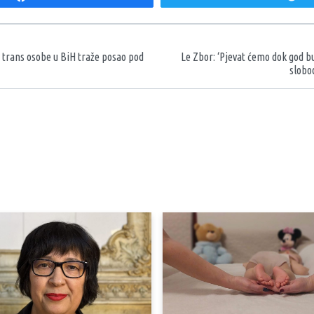
aka
o trans osobe u BiH traže posao pod
Le Zbor: ‘Pjevat ćemo dok god bu
slobo