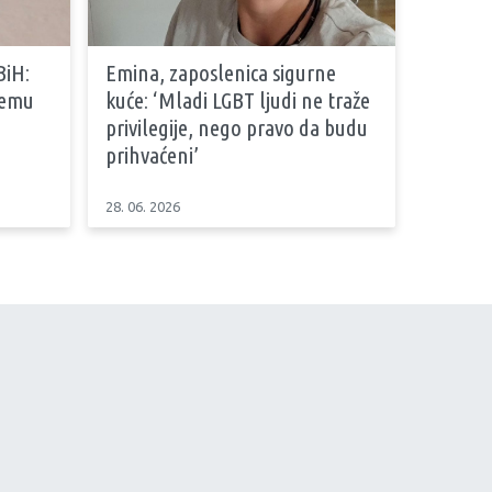
BiH:
Emina, zaposlenica sigurne
stemu
kuće: ‘Mladi LGBT ljudi ne traže
privilegije, nego pravo da budu
prihvaćeni’
28. 06. 2026