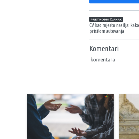
Navigacija član
PRETHODNI ČLANAK
CV kao mjesto nasilja: kak
prisilom autovanja
Komentari
komentara