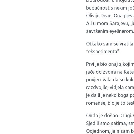
Dobrodošli u moju stv
budućnost s nekim jos
Olivije Dean. Ona pjeva
Ali u mom Sarajevu, lj
savršenim eyelinerom.
Otkako sam se vratila 
“eksperimenta”.
Prvi je bio onaj s koji
jače od zvona na Kate
povjerovala da su kule
razdvojile, vidjela sa
je da li je neko koga p
romanse, bio je to test 
Onda je došao Drugi. 
Sjedili smo satima, smij
Odjednom, ja nisam bil