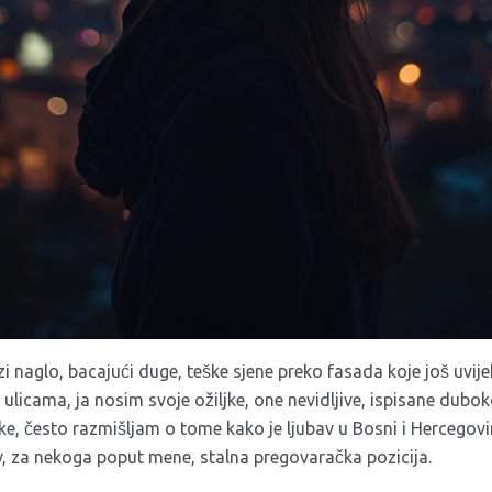
 naglo, bacajući duge, teške sjene preko fasada koje još uvijek 
m ulicama, ja nosim svoje ožiljke, one nevidljive, ispisane dubo
e, često razmišljam o tome kako je ljubav u Bosni i Hercegov
bav, za nekoga poput mene, stalna pregovaračka pozicija.