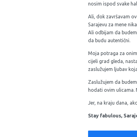
nosim ispod svake halj
Ali, dok završavam o
Sarajevu za mene nikad
Ali odbijam da budem 
da budu autentični.
Moja potraga za onim k
cijeli grad gleda, nast
zaslužujem ljubav koja
Zaslužujem da budem v
hodati ovim ulicama. N
Jer, na kraju dana, ako
Stay fabulous, Saraje