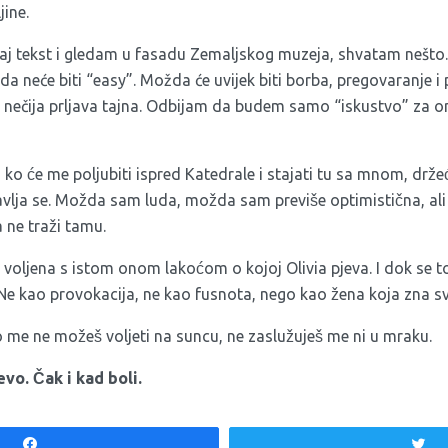
ine.
vaj tekst i gledam u fasadu Zemaljskog muzeja, shvatam nešto.
a neće biti “easy”. Možda će uvijek biti borba, pregovaranje 
nečija prljava tajna. Odbijam da budem samo “iskustvo” za on
o će me poljubiti ispred Katedrale i stajati tu sa mnom, drže
avlja se. Možda sam luda, možda sam previše optimistična, al
 ne traži tamu.
oljena s istom onom lakoćom o kojoj Olivia pjeva. I dok se to n
e kao provokacija, ne kao fusnota, nego kao žena koja zna sv
 me ne možeš voljeti na suncu, ne zaslužuješ me ni u mraku.
vo. Čak i kad boli.
Share
T