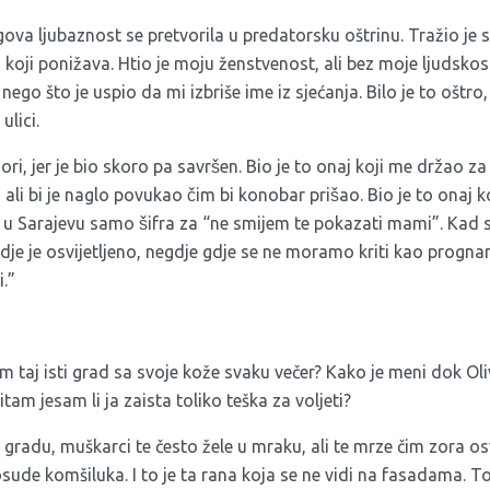
gova ljubaznost se pretvorila u predatorsku oštrinu. Tražio je 
j koji ponižava. Htio je moju ženstvenost, ali bez moje ljudsko
ego što je uspio da mi izbriše ime iz sjećanja. Bilo je to oštro, 
ulici.
gori, jer je bio skoro pa savršen. Bio je to onaj koji me držao z
li bi je naglo povukao čim bi konobar prišao. Bio je to onaj k
e u Sarajevu samo šifra za “ne smijem te pokazati mami”. Kad 
dje je osvijetljeno, negdje gdje se ne moramo kriti kao prognani
i.”
 taj isti grad sa svoje kože svaku večer? Kako je meni dok Ol
tam jesam li ja zaista toliko teška za voljeti?
m gradu, muškarci te često žele u mraku, ali te mrze čim zora os
osude komšiluka. I to je ta rana koja se ne vidi na fasadama. To j