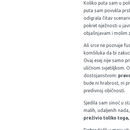
Koliko puta sam u pol
puta sam povukla prste
odigrala čitav scenar
pokret nježnosti u j
objašnjavam i molim 
Ali srce ne poznaje fu
komšiluka da bi zakuca
Ovaj esej nije samo pr
uličnom svjetiljkom. 
dostojanstvom:
pravo
bude ni hrabrost, ni pr
predivnoj običnosti.
Sjedila sam sinoć u s
malih, udaljenih nada
preživio toliko toga,