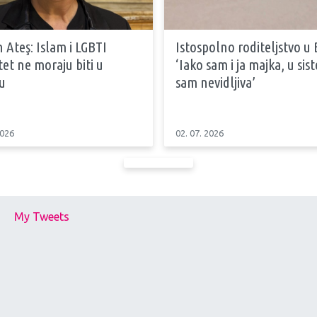
 Ateş: Islam i LGBTI
Istospolno roditeljstvo u 
tet ne moraju biti u
‘Iako sam i ja majka, u si
u
sam nevidljiva’
2026
02. 07. 2026
My Tweets