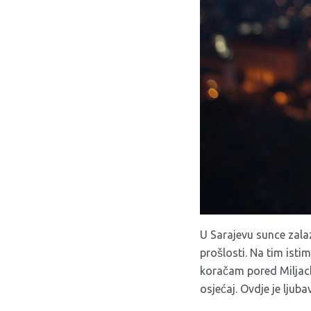
U Sarajevu sunce zalazi
prošlosti. Na tim isti
koračam pored Miljack
osjećaj. Ovdje je lju