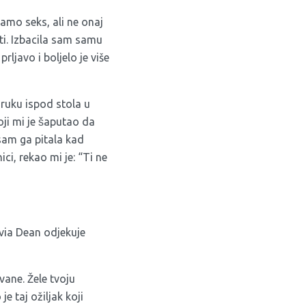
samo seks, ali ne onaj
sti. Izbacila sam samu
prljavo i boljelo je više
a ruku ispod stola u
oji mi je šaputao da
sam ga pitala kad
ci, rekao mi je: “Ti ne
ivia Dean odjekuje
vane. Žele tvoju
e taj ožiljak koji