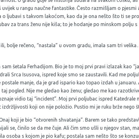
arnost. U gradu gdje se historija sudara na svakom ćošku, ali
̌ uvijek u rangu naučne fantastike. Često razmišljam o pjesmi
 o ljubavi s takvom lakoćom, kao da je ona nešto što ti se pro
ubav za trans ženu nije kiša; to je hodanje po minskom polju s
ili, bolje rečeno, “nastala” u ovom gradu, imala sam tri velik
m sam šetala Ferhadijom. Bio je to moj prvi pravi izlazak kao “ja
drali Srca Isusova, ispred koje smo se zaustavili. Kad me polj
 postale manje, da je grad ispario kao topao izdah u januaru. 
m taj pogled. Nije me gledao kao ženu; gledao me kao razotkri
oznaje vidio taj “incident”. Moj prvi poljubac ispred Katedrale 
izdržljivosti koji on nije položio. Pustio mi je ruku brže nego š
Onaj koji je bio “otvorenih shvatanja”. Barem se tako predstavlj
ali se, činilo se da me čuje. Ali čim smo ušli u njegov stan, m
a osoba s kojom je pio kafu; postala sam nešto što se konzu