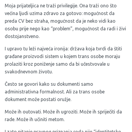
Moja prijateljica ne traži privilegije. Ona traži ono što
većina ljudi uzima zdravo za gotovo: mogućnost da
preda CV bez straha, mogućnost da je neko vidi kao
osobu prije nego kao “problem”, mogućnost da radi i živi
dostojanstveno.
I upravo tu leži najveća ironija: država koja tvrdi da štiti
građane proizvodi sistem u kojem trans osobe moraju
prolaziti kroz poniženje samo da bi učestvovale u
svakodnevnom životu.
Često se govori kako su dokumenti samo
administrativna formalnost. Ali za trans osobe
dokument može postati oružje.
Može ih outovati. Može ih ugroziti. Može ih spriječiti da
rade. Može ih učiniti metom.
I zato pitanje pravnog priznanja roda nije “identitetsko