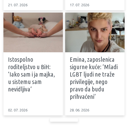
21. 07. 2026
17. 07. 2026
Istospolno
Emina, zaposlenica
roditeljstvo u BiH:
sigurne kuće: ‘Mladi
‘Iako sam i ja majka,
LGBT ljudi ne traže
u sistemu sam
privilegije, nego
nevidljiva’
pravo da budu
prihvaćeni’
02. 07. 2026
28. 06. 2026