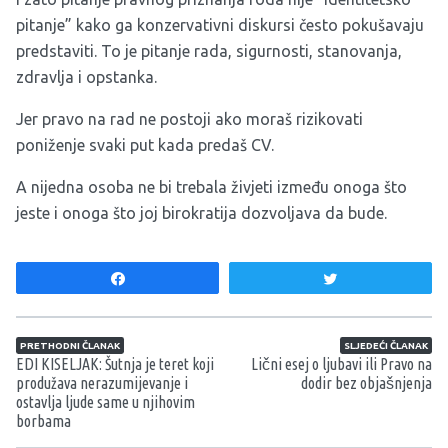
pitanje” kako ga konzervativni diskursi često pokušavaju
predstaviti. To je pitanje rada, sigurnosti, stanovanja,
zdravlja i opstanka.
Jer pravo na rad ne postoji ako moraš rizikovati
poniženje svaki put kada predaš CV.
A nijedna osoba ne bi trebala živjeti između onoga što
jeste i onoga što joj birokratija dozvoljava da bude.
Share
Tweet
Navigacija članaka
PRETHODNI ČLANAK
SLJEDEĆI ČLANAK
EDI KISELJAK: Šutnja je teret koji
Lični esej o ljubavi ili Pravo na
produžava nerazumijevanje i
dodir bez objašnjenja
ostavlja ljude same u njihovim
borbama