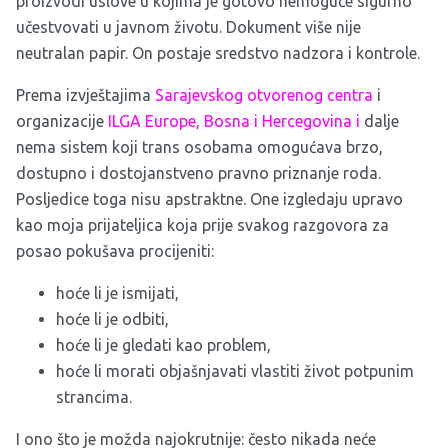
proizvodi uslove u kojima je gotovo nemoguće sigurno
učestvovati u javnom životu. Dokument više nije
neutralan papir. On postaje sredstvo nadzora i kontrole.
Prema izvještajima
Sarajevskog otvorenog centra
i
organizacije
ILGA Europe, Bosna i Hercegovina
i
dalje
nema sistem koji trans osobama omogućava brzo,
dostupno i dostojanstveno pravno priznanje roda.
Posljedice toga nisu apstraktne. One izgledaju upravo
kao moja prijateljica koja prije svakog razgovora za
posao pokušava procijeniti:
hoće li je ismijati,
hoće li je odbiti,
hoće li je gledati kao problem,
hoće li morati objašnjavati vlastiti život potpunim
strancima.
I ono što je možda najokrutnije: često nikada neće