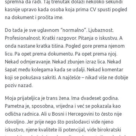
spremna da radi. Taj trenutak dolazi nekoliko sekundi
kasnije upravo kada osoba koja prima CV spusti pogled
na dokument i pročita ime.
Do tada je sve uglavnom “normalno”. Ljubaznost.
Profesionalnost. Kratki razgovor. Pitanja o iskustvu. A
onda nastane kratka tišina. Pogled gore prema njenom
licu. Pa opet prema dokumentu. Pa opet prema njoj.
Nekad odmjeravanje. Nekad zbunjen izraz lica. Nekad
šapat među kolegama kada se udalji. Nekad komentar
koji se pokušava sakriti. A najčešće – nikad više ne dobije
poziv nazad.
Moja prijateljica je trans žena. Ima dvadeset godina.
Pametna je, sposobna, vrijedna i već se pokazala kao
odlična radnica. Ali u Bosni i Hercegovini to često nije
dovoljno. Jer prije nego što poslodavci vide njeno
iskustvo, njene kvalitete ili potencijal, vide birokratski