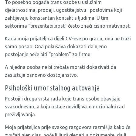
To posebno pogađa trans osobe u uslužnim
djelatnostima, prodaji, ugostiteljstvu i poslovima koji
zahtijevaju konstantan kontakt s ljudima. U tim
sektorima “prezentabilnost” često znači cisnormativnost.
Kada moja prijateljica dijeli CV-eve po gradu, ona ne traži
samo posao. Ona pokušava dokazati da njeno
postojanje neće biti “problem” za firmu.
A nijedna osoba ne bi trebala morati dokazivati da
zaslužuje osnovno dostojanstvo.
Psihološki umor stalnog autovanja
Postoji i druga vrsta rada koju trans osobe obavljaju
svakodnevno, a koja ostaje nevidljiva: emocionalni rad
preživljavanja.
Moja prijateljica prije svakog razgovora razmišlja kako će
zvučati njen glas, hoće li ljudi gledati u dokumente, da li