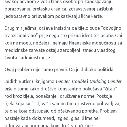
svakodnevnom životu trans osoba: pri zapošljavanju,
obrazovanju, prelasku granica, zdravstvenoj zaštiti ili
jednostavno pri svakom pokazivanju lične karte.
Drugim riječima, država insistira da tijelo bude “dovoljno
tranzicionirano” prije nego što prizna identitet osobe. Oni
koji ne mogu, ne žele ili nemaju finansijske mogućnosti za
medicinske zahvate ostaju zarobljeni između vlastitog
života i administracije.
Ovaj problem nije samo pravni. On je duboko politički.
Judith Butler u knjigama
Gender Trouble
i
Undoing Gende
r
piše o tome kako društvo konstantno pokušava “čitati”
rod kroz tijela, ponašanje i društvene norme. Postoje
tijela koja su “čitljiva” i samim tim društveno prihvatljiva,
te ona koja odstupaju od očekivanog poretka. Problem
nastaje kada dokumenti, izgled, glas ili ime ne
odgovaraju normama koje društvo očekuje.