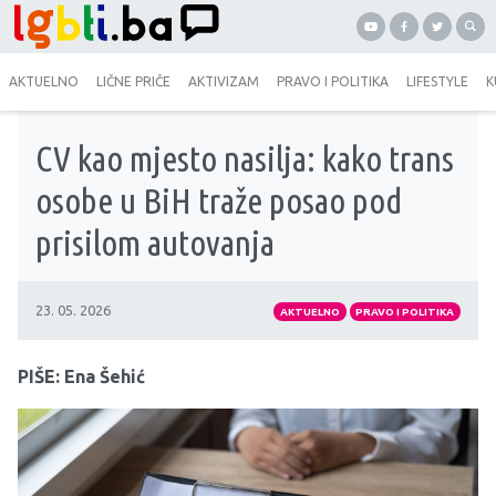
AKTUELNO
LIČNE PRIČE
AKTIVIZAM
PRAVO I POLITIKA
LIFESTYLE
K
CV kao mjesto nasilja: kako trans
osobe u BiH traže posao pod
prisilom autovanja
23. 05. 2026
AKTUELNO
PRAVO I POLITIKA
PIŠE: Ena Šehić