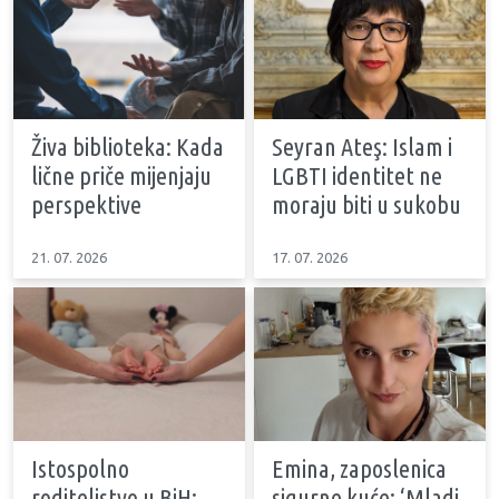
Živa biblioteka: Kada
Seyran Ateş: Islam i
lične priče mijenjaju
LGBTI identitet ne
perspektive
moraju biti u sukobu
21. 07. 2026
17. 07. 2026
Istospolno
Emina, zaposlenica
roditeljstvo u BiH:
sigurne kuće: ‘Mladi