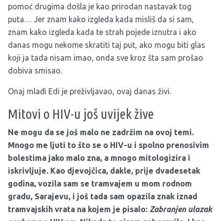
pomoć drugima došla je kao prirodan nastavak tog
puta… Jer znam kako izgleda kada misliš da si sam,
znam kako izgleda kada te strah pojede iznutra i ako
danas mogu nekome skratiti taj put, ako mogu biti glas
koji ja tada nisam imao, onda sve kroz šta sam prošao
dobiva smisao.
Onaj mlađi Edi je preživljavao, ovaj danas živi.
Mitovi o HIV-u još uvijek žive
Ne mogu da se još malo ne zadržim na ovoj temi.
Mnogo me ljuti to što se o HIV-u i spolno prenosivim
bolestima jako malo zna, a mnogo mitologizira i
iskrivljuje. Kao djevojčica, dakle, prije dvadesetak
godina, vozila sam se tramvajem u mom rodnom
gradu, Sarajevu, i još tada sam opazila znak iznad
tramvajskih vrata na kojem je pisalo:
Zabranjen ulazak