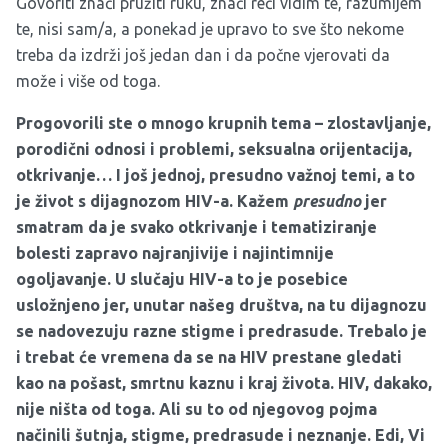
Govoriti znači pružiti ruku, znači reći vidim te, razumijem
te, nisi sam/a, a ponekad je upravo to sve što nekome
treba da izdrži još jedan dan i da počne vjerovati da
može i više od toga.
Progovorili ste o mnogo krupnih tema – zlostavljanje,
porodični odnosi i problemi, seksualna orijentacija,
otkrivanje… I još jednoj, presudno važnoj temi, a to
je život s dijagnozom HIV-a. Kažem
presudno
jer
smatram da je svako otkrivanje i tematiziranje
bolesti zapravo najranjivije i najintimnije
ogoljavanje. U slučaju HIV-a to je posebice
usložnjeno jer, unutar našeg društva, na tu dijagnozu
se nadovezuju razne stigme i predrasude. Trebalo je
i trebat će vremena da se na HIV prestane gledati
kao na pošast, smrtnu kaznu i kraj života. HIV, dakako,
nije ništa od toga. Ali su to od njegovog pojma
načinili šutnja, stigme, predrasude i neznanje. Edi, Vi