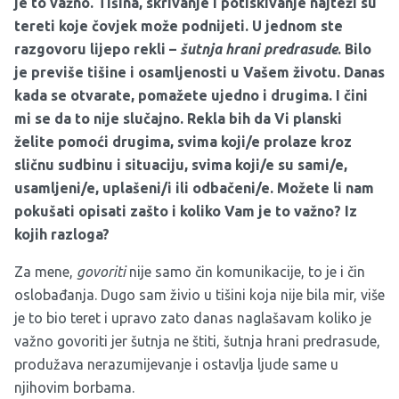
je to važno. Tišina, skrivanje i potiskivanje najteži su
tereti koje čovjek može podnijeti. U jednom ste
razgovoru lijepo rekli –
šutnja hrani predrasude
. Bilo
je previše tišine i osamljenosti u Vašem životu. Danas
kada se otvarate, pomažete ujedno i drugima. I čini
mi se da to nije slučajno. Rekla bih da Vi planski
želite pomoći drugima, svima koji/e prolaze kroz
sličnu sudbinu i situaciju, svima koji/e su sami/e,
usamljeni/e, uplašeni/i ili odbačeni/e. Možete li nam
pokušati opisati zašto i koliko Vam je to važno? Iz
kojih razloga?
Za mene,
govoriti
nije samo čin komunikacije, to je i čin
oslobađanja. Dugo sam živio u tišini koja nije bila mir, više
je to bio teret i upravo zato danas naglašavam koliko je
važno govoriti jer šutnja ne štiti, šutnja hrani predrasude,
produžava nerazumijevanje i ostavlja ljude same u
njihovim borbama.