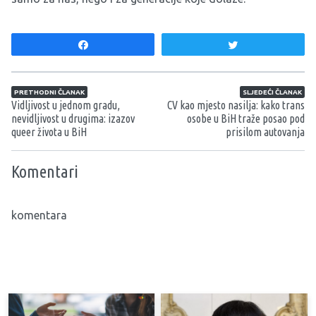
Share
Tweet
Navigacija članaka
PRETHODNI ČLANAK
SLJEDEĆI ČLANAK
Vidljivost u jednom gradu,
CV kao mjesto nasilja: kako trans
nevidljivost u drugima: izazov
osobe u BiH traže posao pod
queer života u BiH
prisilom autovanja
Komentari
komentara