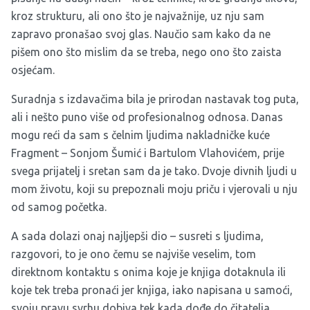
kroz strukturu, ali ono što je najvažnije, uz nju sam
zapravo pronašao svoj glas. Naučio sam kako da ne
pišem ono što mislim da se treba, nego ono što zaista
osjećam.
Suradnja s izdavačima bila je prirodan nastavak tog puta,
ali i nešto puno više od profesionalnog odnosa. Danas
mogu reći da sam s čelnim ljudima nakladničke kuće
Fragment – Sonjom Šumić i Bartulom Vlahovićem, prije
svega prijatelj i sretan sam da je tako. Dvoje divnih ljudi u
mom životu, koji su prepoznali moju priču i vjerovali u nju
od samog početka.
A sada dolazi onaj najljepši dio – susreti s ljudima,
razgovori, to je ono čemu se najviše veselim, tom
direktnom kontaktu s onima koje je knjiga dotaknula ili
koje tek treba pronaći jer knjiga, iako napisana u samoći,
svoju pravu svrhu dobiva tek kada dođe do čitatelja.