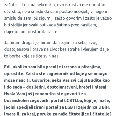
zaštite… I da, na neki način, ovo iskustvo me dodatno
učvrstilo, ne u smislu da sam postao neosjetljiv, nego u
smislu da sam još sigurniji zašto govorim i zašto je važno
biti vidljiv jer svaki put kada šutimo pred nasiljem,
dajemo mu prostor da raste.
Ja biram drugačije, biram da stojim iza sebe, svog
dostojanstva i prava na život bez straha i vjerujem da je
to borba koja se tiče svih nas.
Edi, ukoliko sam bila previše iscrpna u pitanjima,
oprostite. Zaista ste sagovornik od kojeg se mnogo
može naučiti. Govorite, neka Vas svi čuju! Budite kao
i do sada – dosljedni, dostojanstveni, hrabri i glasni.
Hvala Vam još jednom što ste govorili za
bosanskohercegovački portal LGBTI.ba, koji je, inače,
jedini specijalizirani portal za LGBTI zajednicu u BiH.
Imate li, za kraj, poruku za naše čitateljice i čitatelje?