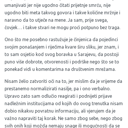
umanjivati jer nije ugodno čitati prijetnje smrću, nije
ugodno biti meta takvog govora i takve količine mržnje i
naravno da to utječe na mene. Ja sam, prije svega,
čovjek… i takve stvari ne mogu proći potpuno bez traga.
Ono što me posebno rastužuje je činjenica da pojedinci
svojim ponašanjem i riječima kvare širu sliku, jer znam, i
to sam osjetio kod svog boravka u Sarajevu, da postoji
puno više dobrote, otvorenosti i podrške nego što se to
ponekad vidi u komentarima na društvenim mrežama.
Nisam želio zatvoriti oči na to, jer mislim da je vrijeme da
prestanemo normalizirati nasilje, pa i ono verbalno.
Upravo zato sam odlučio reagirati i podnijeti prijave
nadležnim institucijama od kojih do ovog trenutka nisam
dobio nikakvu povratnu informaciju, ali vjerujem da je
važno napraviti taj korak. Ne samo zbog sebe, nego zbog
svih onih koji možda nemaju snage ili mogućnosti da se