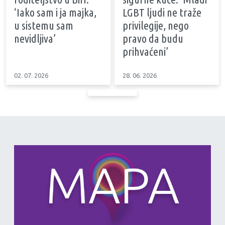
‘Iako sam i ja majka,
LGBT ljudi ne traže
u sistemu sam
privilegije, nego
nevidljiva’
pravo da budu
prihvaćeni’
02. 07. 2026
28. 06. 2026