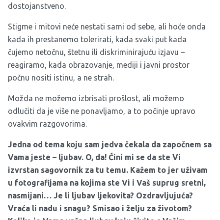
dostojanstveno.
Stigme i mitovi neće nestati sami od sebe, ali hoće onda
kada ih prestanemo tolerirati, kada svaki put kada
čujemo netočnu, štetnu ili diskriminirajuću izjavu –
reagiramo, kada obrazovanje, mediji i javni prostor
počnu nositi istinu, a ne strah.
Možda ne možemo izbrisati prošlost, ali možemo
odlučiti da je više ne ponavljamo, a to počinje upravo
ovakvim razgovorima.
Jedna od tema koju sam jedva čekala da započnem sa
Vama jeste – ljubav. O, da! Čini mi se da ste Vi
izvrstan sagovornik za tu temu. Kažem to jer uživam
u fotografijama na kojima ste Vi i Vaš suprug sretni,
nasmijani… Je li ljubav ljekovita? Ozdravljujuća?
Vraća li nadu i snagu? Smisao i želju za životom?