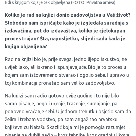
Edi s knjigom koja je tek objavljena (FOTO: Privatna arhiva)
Koliko je rad na knjizi donio zadovoljstva u Vaš život?
Slobodno nam ispričajte kako je izgledala suradnja s
izdavačima, put do izdavaštva, koliko je cjelokupan
proces trajao? Šta, naposljetku, slijedi sada kada je
knjiga objavljena?
Rad na knjizi bio je, prije svega, jedno lijepo iskustvo, ne
uvijek lako, ali iskreno i ispunjavajuće. Bio je to proces u
kojem sam istovremeno stvarao i ogolio sebe. I upravo u
toj kombinaciji pronašao sam veliko zadovoljstvo.
Na knjizi sam radio gotovo dvije godine i to nije bilo
samo pisanje, nego i učenje, traženje, sumnjanje, pa
ponovno vraćanje sebi. U jednom trenutku osjetio sam da
želim i trebam vodstvo, pa sam angažirao hrvatsku
književnicu Natašu Skazlić koja mi je pomogla razumjeti
pisanje na dublji način – kroz tehnike, kroz gradnju likova,