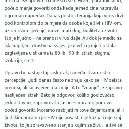
možda leži upravo u tome što se o HIV-u, paradoksalno,
počelo manje govoriti onda kada je medicina napravila
ogroman napredak. Danas postoji terapija koja virus drži
pod kontrolom do te mjere da osoba koja živi s HIV-om,
uz redovno liječenje, može imati dug, kvalitetan život i
što je ključno – ne prenosi virus dalje. Ali dok je medicina
išla naprijed, društvena svijest je u velikoj mjeri ostala
zaglavljena u slikama iz 80-ih i 90-ih: strah, stigma,
izolacija, smrt.
Upravo tu nastaje taj raskorak, između stvarnosti i
percepcije. Ljudi danas često ne znaju kako se HIV zaista
prenosi, ali su uvjereni da znaju. A to “znanje” je zapravo
naslijeđeni strah. Zato je odgovor, koliko god zvučao
jednostavno, zapravo vrlo jasan – moramo ponovo
početi govoriti. Moramo razbijati mitove činjenicama, ali i
ljudskim pričama jer HIV nije pošast, nije kazna i nije kraj
života, to je zdravstveno stanje s kojim se živi… a živi se