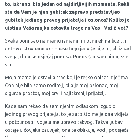
to, iskreno, bio jedan od najdirljivijih momenta. Rekli
ste da Vam je njen gubitak zapravo predstavljao
gubitak jedinog pravog prijatelja i oslonca? Koliko je
uistinu Vaša majka ostavila traga na Vas i Vaš život?
Svaka pomisao na mamu izmami mi osmijeh na lice… i
gotovo istovremeno donese tugu jer više nije tu, ali iznad
svega, donese osjećaj ponosa. Ponos što sam bio njezin
sin.
Moja mama je ostavila trag koji je teško opisati riječima.
Ona nije bila samo roditelj, bila je moj oslonac, moj
siguran prostor, moj prvi i najiskreniji prijatelj.
Kada sam rekao da sam njenim odlaskom izgubio
jedinog pravog prijatelja, to je zato što me je ona vidjela
u potpunosti i voljela me upravo takvog. Takva ljubav
ostaje u čovjeku zauvijek, ona te oblikuje, vodi, podsjeća