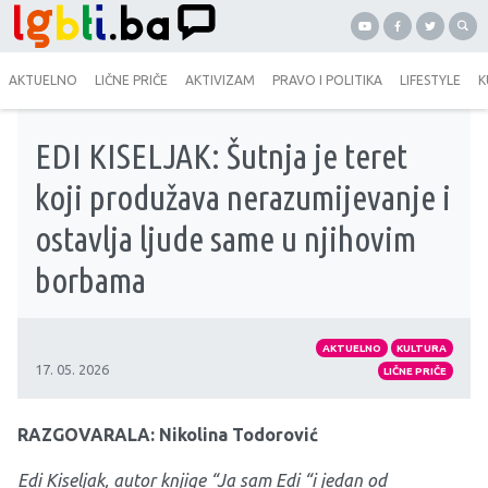
AKTUELNO
LIČNE PRIČE
AKTIVIZAM
PRAVO I POLITIKA
LIFESTYLE
K
EDI KISELJAK: Šutnja je teret
koji produžava nerazumijevanje i
ostavlja ljude same u njihovim
borbama
AKTUELNO
KULTURA
17. 05. 2026
LIČNE PRIČE
RAZGOVARALA: Nikolina Todorović
Edi Kiseljak, autor knjige “Ja sam Edi “i jedan od