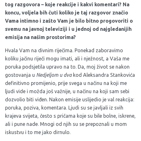
tog razgovora – koje reakcije i kakvi komentari? Na
koncu, voljela bih čuti koliko je taj razgovor značio
Vama intimno i zašto Vam je bilo bitno progovoriti o
svemu na javnoj televiziji i u jednoj od najgledanijih
emisija na našim prostorima?
Hvala Vam na divnim riječima. Ponekad zaboravimo
koliku jačinu riječi mogu imati, ali i nježnost, a Vaša me
poruka podsjetila upravo na to. Da, moj život se nakon
gostovanja u
Nedjeljom u dva
kod Aleksandra Stankovića
definitivno promijenio, prije svega u načinu na koji me
ljudi vide i možda još važnije, u načinu na koji sam sebi
dozvolio biti viđen. Nakon emisije uslijedio je val reakcija:
poruka, poziva, komentara. Ljudi su se javljali iz svih
krajeva svijeta, često s pričama koje su bile bolne, iskrene,
ali i pune nade. Mnogi od njih su se prepoznali u mom
iskustvu i to me jako dirnulo.