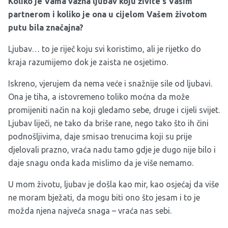
Koliko je Vama važna ljubav koju živite s Vašim
partnerom i koliko je ona u cijelom Vašem životom
putu bila značajna?
Ljubav… to je riječ koju svi koristimo, ali je rijetko do
kraja razumijemo dok je zaista ne osjetimo.
Iskreno, vjerujem da nema veće i snažnije sile od ljubavi.
Ona je tiha, a istovremeno toliko moćna da može
promijeniti način na koji gledamo sebe, druge i cijeli svijet.
Ljubav liječi, ne tako da briše rane, nego tako što ih čini
podnošljivima, daje smisao trenucima koji su prije
djelovali prazno, vraća nadu tamo gdje je dugo nije bilo i
daje snagu onda kada mislimo da je više nemamo.
U mom životu, ljubav je došla kao mir, kao osjećaj da više
ne moram bježati, da mogu biti ono što jesam i to je
možda njena najveća snaga – vraća nas sebi.