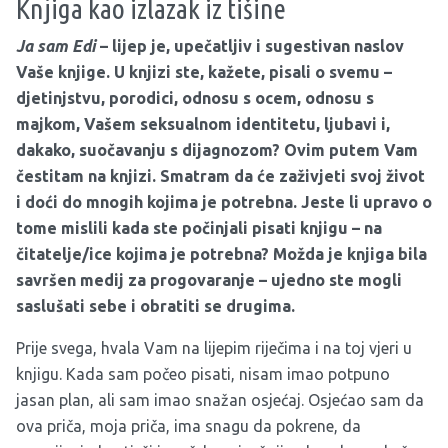
Knjiga kao izlazak iz tišine
Ja sam Edi
– lijep je, upečatljiv i sugestivan naslov
Vaše knjige. U knjizi ste, kažete, pisali o svemu –
djetinjstvu, porodici, odnosu s ocem, odnosu s
majkom, Vašem seksualnom identitetu, ljubavi i,
dakako, suočavanju s dijagnozom? Ovim putem Vam
čestitam na knjizi. Smatram da će zaživjeti svoj život
i doći do mnogih kojima je potrebna. Jeste li upravo o
tome mislili kada ste počinjali pisati knjigu – na
čitatelje/ice kojima je potrebna? Možda je knjiga bila
savršen medij za progovaranje – ujedno ste mogli
saslušati sebe i obratiti se drugima.
Prije svega, hvala Vam na lijepim riječima i na toj vjeri u
knjigu. Kada sam počeo pisati, nisam imao potpuno
jasan plan, ali sam imao snažan osjećaj. Osjećao sam da
ova priča, moja priča, ima snagu da pokrene, da