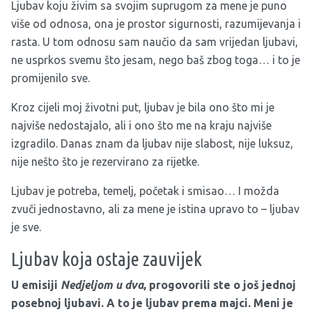
Ljubav koju živim sa svojim suprugom za mene je puno
više od odnosa, ona je prostor sigurnosti, razumijevanja i
rasta. U tom odnosu sam naučio da sam vrijedan ljubavi,
ne usprkos svemu što jesam, nego baš zbog toga… i to je
promijenilo sve.
Kroz cijeli moj životni put, ljubav je bila ono što mi je
najviše nedostajalo, ali i ono što me na kraju najviše
izgradilo. Danas znam da ljubav nije slabost, nije luksuz,
nije nešto što je rezervirano za rijetke.
Ljubav je potreba, temelj, početak i smisao… I možda
zvuči jednostavno, ali za mene je istina upravo to – ljubav
je sve.
Ljubav koja ostaje zauvijek
U emisiji
Nedjeljom u dva
, progovorili ste o još jednoj
posebnoj ljubavi. A to je ljubav prema majci. Meni je