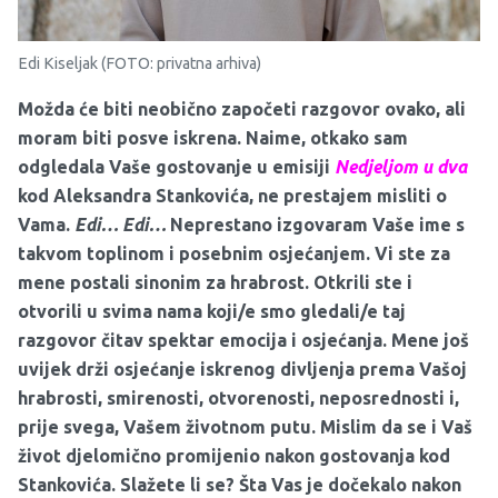
Edi Kiseljak (FOTO: privatna arhiva)
Možda će biti neobično započeti razgovor ovako, ali
moram biti posve iskrena. Naime, otkako sam
odgledala Vaše gostovanje u emisiji
Nedjeljom u dva
kod Aleksandra Stankovića, ne prestajem misliti o
Vama.
Edi… Edi…
Neprestano izgovaram Vaše ime s
takvom toplinom i posebnim osjećanjem. Vi ste za
mene postali sinonim za hrabrost. Otkrili ste i
otvorili u svima nama koji/e smo gledali/e taj
razgovor čitav spektar emocija i osjećanja. Mene još
uvijek drži osjećanje iskrenog divljenja prema Vašoj
hrabrosti, smirenosti, otvorenosti, neposrednosti i,
prije svega, Vašem životnom putu. Mislim da se i Vaš
život djelomično promijenio nakon gostovanja kod
Stankovića. Slažete li se? Šta Vas je dočekalo nakon