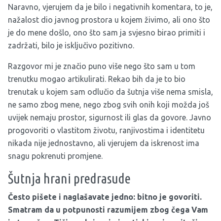
Naravno, vjerujem da je bilo i negativnih komentara, to je,
nažalost dio javnog prostora u kojem živimo, ali ono što
je do mene došlo, ono što sam ja svjesno birao primiti i
zadržati, bilo je isključivo pozitivno.
Razgovor mi je značio puno više nego što sam u tom
trenutku mogao artikulirati. Rekao bih da je to bio
trenutak u kojem sam odlučio da šutnja više nema smisla,
ne samo zbog mene, nego zbog svih onih koji možda još
uvijek nemaju prostor, sigurnost ili glas da govore. Javno
progovoriti o vlastitom životu, ranjivostima i identitetu
nikada nije jednostavno, ali vjerujem da iskrenost ima
snagu pokrenuti promjene.
Šutnja hrani predrasude
Često pišete i naglašavate jedno: bitno je govoriti.
Smatram da u potpunosti razumijem zbog čega Vam