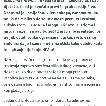
osobama s HIV-om.
Nikada to nisam zaboravila. I kao
djetetu, to mi je zvučalo previše grubo, isključivo.
Danas mi je i smiješno… Jer, zaboga, zar smo toliko
neuki da mislimo da se HIV može prenijeti zrakom,
rukohvatom… Kada će i mogu li iščeznuti stigme i
mitovi vezani za ovu bolest? Zašto smo mentalno još
uvijek ostali toliko ograničeni, uprkos i vrlo važnoj
činjenici da je i sama medicina otišla tako daleko kada
je u pitanju liječenje HIV-a?
Razumijem Vašu reakciju i mislim da je taj primjer iz
tramvaja zapravo savršena slika jednog vremena, ali i
dokaz koliko dugo pogrešne ideje mogu preživjeti.
Problem je što takve poruke ne nestaju same od sebe,
one ostaju u ljudima, u njihovim strahovima, u načinu na
koji gledaju druge.
Jedan od razloga zašto smo i danas tu gdje jesmo