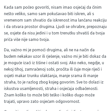
Kada sam počeo govoriti, nisam imao osjećaj da činim
nešto veliko, samo sam pokušavao biti iskren, ali s
vremenom sam shvatio da iskrenost ima lančanu reakciju
i da otvara prostor drugima. Ljudi se ohrabre, prepoznaju
se, osjete da nisu jedini i u tom trenutku shvatiš da tvoja
priča više nije samo tvoja.
Da, važno mi je pomoći drugima, ali ne na način da
budem nekakav uzor ili rješenje, važno mi je biti dokaz da
je moguće izaći iz tišine i ostati svoj. Ako neko, negdje, u
nekoj tihoj, zamračenoj sobi, pročita ili čuje moje riječi i
osjeti makar trunku olakšanja, manje srama ili manje
straha, to je razlog zbog kojeg govorim. Sve to dolazi iz
iskustva usamljenosti, straha i osjećaja odbačenosti.
Znam koliko to može biti teško i koliko dugo može
trajati, upravo zato osjećam odgovornost.