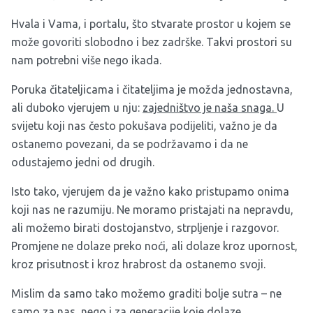
Hvala i Vama, i portalu, što stvarate prostor u kojem se
može govoriti slobodno i bez zadrške. Takvi prostori su
nam potrebni više nego ikada.
Poruka čitateljicama i čitateljima je možda jednostavna,
ali duboko vjerujem u nju:
zajedništvo je naša snaga.
U
svijetu koji nas često pokušava podijeliti, važno je da
ostanemo povezani, da se podržavamo i da ne
odustajemo jedni od drugih.
Isto tako, vjerujem da je važno kako pristupamo onima
koji nas ne razumiju. Ne moramo pristajati na nepravdu,
ali možemo birati dostojanstvo, strpljenje i razgovor.
Promjene ne dolaze preko noći, ali dolaze kroz upornost,
kroz prisutnost i kroz hrabrost da ostanemo svoji.
Mislim da samo tako možemo graditi bolje sutra – ne
samo za nas, nego i za generacije koje dolaze.