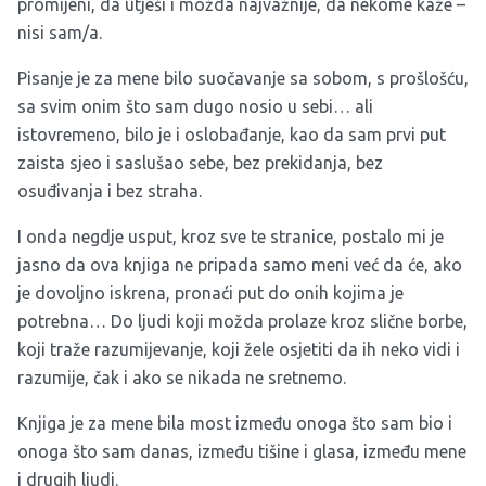
promijeni, da utješi i možda najvažnije, da nekome kaže –
nisi sam/a.
Pisanje je za mene bilo suočavanje sa sobom, s prošlošću,
sa svim onim što sam dugo nosio u sebi… ali
istovremeno, bilo je i oslobađanje, kao da sam prvi put
zaista sjeo i saslušao sebe, bez prekidanja, bez
osuđivanja i bez straha.
I onda negdje usput, kroz sve te stranice, postalo mi je
jasno da ova knjiga ne pripada samo meni već da će, ako
je dovoljno iskrena, pronaći put do onih kojima je
potrebna… Do ljudi koji možda prolaze kroz slične borbe,
koji traže razumijevanje, koji žele osjetiti da ih neko vidi i
razumije, čak i ako se nikada ne sretnemo.
Knjiga je za mene bila most između onoga što sam bio i
onoga što sam danas, između tišine i glasa, između mene
i drugih ljudi.