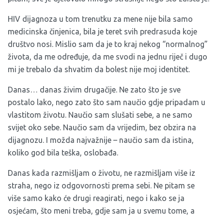
HIV dijagnoza u tom trenutku za mene nije bila samo
medicinska činjenica, bila je teret svih predrasuda koje
društvo nosi. Mislio sam da je to kraj nekog “normalnog”
života, da me određuje, da me svodi na jednu riječ i dugo
mi je trebalo da shvatim da bolest nije moj identitet.
Danas… danas živim drugačije. Ne zato što je sve
postalo lako, nego zato što sam naučio gdje pripadam u
vlastitom životu. Naučio sam slušati sebe, a ne samo
svijet oko sebe. Naučio sam da vrijedim, bez obzira na
dijagnozu. I možda najvažnije – naučio sam da istina,
koliko god bila teška, oslobađa.
Danas kada razmišljam o životu, ne razmišljam više iz
straha, nego iz odgovornosti prema sebi. Ne pitam se
više samo kako će drugi reagirati, nego i kako se ja
osjećam, što meni treba, gdje sam ja u svemu tome, a