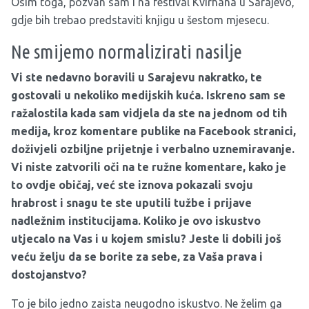
Osim toga, pozvan sam i na festival Kvirhana u Sarajevo,
gdje bih trebao predstaviti knjigu u šestom mjesecu.
Ne smijemo normalizirati nasilje
Vi ste nedavno boravili u Sarajevu nakratko, te
gostovali u nekoliko medijskih kuća. Iskreno sam se
ražalostila kada sam vidjela da ste na jednom od tih
medija, kroz komentare publike na Facebook stranici,
doživjeli ozbiljne prijetnje i verbalno uznemiravanje.
Vi niste zatvorili oči na te ružne komentare, kako je
to ovdje običaj, već ste iznova pokazali svoju
hrabrost i snagu te ste uputili tužbe i prijave
nadležnim institucijama. Koliko je ovo iskustvo
utjecalo na Vas i u kojem smislu? Jeste li dobili još
veću želju da se borite za sebe, za Vaša prava i
dostojanstvo?
To je bilo jedno zaista neugodno iskustvo. Ne želim ga