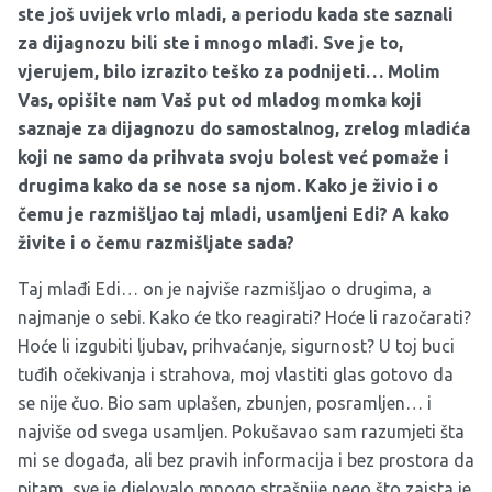
ste još uvijek vrlo mladi, a periodu kada ste saznali
za dijagnozu bili ste i mnogo mlađi. Sve je to,
vjerujem, bilo izrazito teško za podnijeti… Molim
Vas, opišite nam Vaš put od mladog momka koji
saznaje za dijagnozu do samostalnog, zrelog mladića
koji ne samo da prihvata svoju bolest već pomaže i
drugima kako da se nose sa njom. Kako je živio i o
čemu je razmišljao taj mladi, usamljeni Edi? A kako
živite i o čemu razmišljate sada?
Taj mlađi Edi… on je najviše razmišljao o drugima, a
najmanje o sebi. Kako će tko reagirati? Hoće li razočarati?
Hoće li izgubiti ljubav, prihvaćanje, sigurnost? U toj buci
tuđih očekivanja i strahova, moj vlastiti glas gotovo da
se nije čuo. Bio sam uplašen, zbunjen, posramljen… i
najviše od svega usamljen. Pokušavao sam razumjeti šta
mi se događa, ali bez pravih informacija i bez prostora da
pitam, sve je djelovalo mnogo strašnije nego što zaista je.