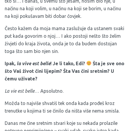
tko si… I danas, u svemu što jesam, nosim dio nje, u
načinu na koji volim, u načinu na koji se borim, u načinu
na koji pokušavam biti dobar čovjek.
Često kažem da moja mama zaslužuje da ustanem svaki
put kada govorim o njoj… I ako postoji nešto što želim
živjeti do kraja života, onda je to da budem dostojan
toga što sam bio njen sin.
Ipak,
la vive est belle
! Je li tako, Edi?
Šta je sve ono
što Vaš život čini lijepim? Šta Vas čini sretnim? U
čemu uživate?
La vie est belle
… Apsolutno.
Možda to najviše shvatiš tek onda kada prođeš kroz
trenutke u kojima ti se činilo da ništa više nema smisla.
Danas me čine sretnim stvari koje su nekada prolazile
potpuno neprimijećeno – svaki udah, svako jutro kada