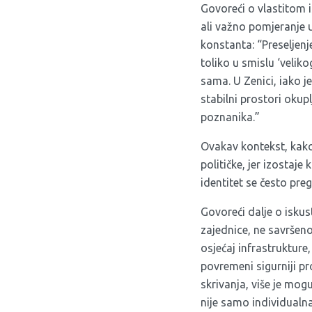
Govoreći o vlastitom i
ali važno pomjeranje 
konstanta: “Preseljen
toliko u smislu ‘veli
sama. U Zenici, iako j
stabilni prostori okupl
poznanika.”
Ovakav kontekst, kako 
političke, jer izostaje
identitet se često preg
Govoreći dalje o isku
zajednice, ne savršeno
osjećaj infrastrukture,
povremeni sigurniji pro
skrivanja, više je mog
nije samo individualna