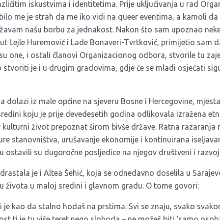
različitim iskustvima i identitetima. Prije uključivanja u rad Or
 bilo me je strah da me iko vidi na queer eventima, a kamoli d
ržavam našu borbu za jednakost. Nakon što sam upoznao neke 
t Lejle Huremović i Lade Bonaveri-Tvrtković, primijetio sam d
 su one, i ostali članovi Organizacionog odbora, stvorile tu za
stvoriti je i u drugim gradovima, gdje će se mladi osjećati sigu
a dolazi iz male općine na sjeveru Bosne i Hercegovine, mjest
 sredini koju je prije devedesetih godina odlikovala izražena etn
iv kulturni život prepoznat širom bivše države. Ratna razaranja 
ure stanovništva, urušavanje ekonomije i kontinuirana iseljav
u ostavili su dugoročne posljedice na njegov društveni i razvoj
astala je i Altea Šehić, koja se odnedavno doselila u Sarajevo
u života u maloj sredini i glavnom gradu. O tome govori:
i je kao da stalno hodaš na prstima. Svi se znaju, svako svakom 
vost ti je tu više teret nego sloboda – ne možeš biti ‘samo osoba’