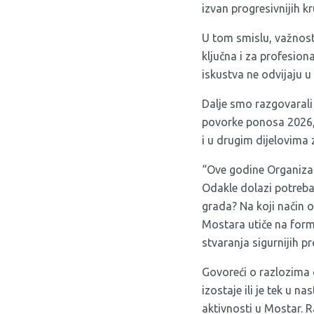
izvan progresivnijih k
U tom smislu, važnost
ključna i za profesion
iskustva ne odvijaju u 
Dalje smo razgovaral
povorke ponosa 2026, 
i u drugim dijelovima 
“Ove godine Organizac
Odakle dolazi potreba
grada? Na koji način 
Mostara utiče na formi
stvaranja sigurnijih p
Govoreći o razlozima 
izostaje ili je tek u n
aktivnosti u Mostar. 