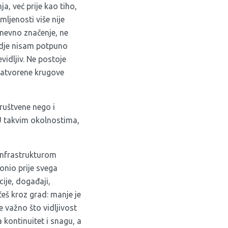
a, već prije kao tiho,
ljenosti više nije
dnevno značenje, ne
 gdje nisam potpuno
vidljiv. Ne postoje
a zatvorene krugove
društvene nego i
. U takvim okolnostima,
infrastrukturom
onio prije svega
cije, događaji,
ećeš kroz grad: manje je
e važno što vidljivost
 kontinuitet i snagu, a