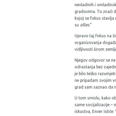
nevladinih i omladins
gradovima. To znači d
kojoj se fokus stavlja
su
allies
.”
Upravo taj fokus na ši
organizovanja događaj
vidljivosti širom zemlj
Njegov odgovor se ne 
odrastanja bez zajedni
je bilo teško razumjet
ne pripadam svojim vr
grad sam saznao da n
U tom smislu, kako ob
same socijalizacije – 
iskustva, Enver ističe