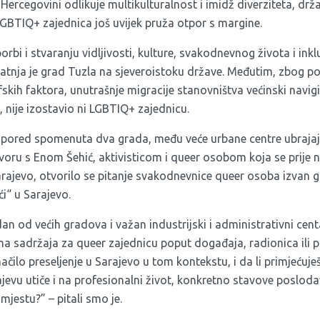
 Hercegovini odlikuje multikulturalnost i imidž diverziteta, drž
 LGBTIQ+ zajednica još uvijek pruža otpor s margine.
orbi i stvaranju vidljivosti, kulture, svakodnevnog života i inkl
atnja je grad Tuzla na sjeveroistoku države. Međutim, zbog pol
kih faktora, unutrašnje migracije stanovništva većinski navig
a, nije izostavio ni LGBTIQ+ zajednicu.
, pored spomenuta dva grada, među veće urbane centre ubrajaj
ovoru s Enom Šehić, aktivisticom i queer osobom koja se prije 
Sarajevo, otvorilo se pitanje svakodnevnice queer osoba izvan
i“ u Sarajevo.
dan od većih gradova i važan industrijski i administrativni cent
 sadržaja za queer zajednicu poput događaja, radionica ili p
načilo preseljenje u Sarajevo u tom kontekstu, i da li primjećuje
jevu utiče i na profesionalni život, konkretno stavove posloda
jestu?” – pitali smo je.