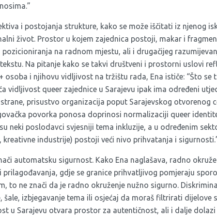
nosima.”
ektiva i postojanja strukture, kako se može iščitati iz njenog is
onalni život. Prostor u kojem zajednica postoji, makar i fragme
pozicioniranja na radnom mjestu, ali i drugačijeg razumijevanj
kstu. Na pitanje kako se takvi društveni i prostorni uslovi re
osoba i njihovu vidljivost na tržištu rada, Ena ističe: “Što se 
ća vidljivost queer zajednice u Sarajevu ipak ima određeni utjeca
 strane, prisustvo organizacija poput Sarajevskog otvorenog 
ovačka povorka ponosa doprinosi normalizaciji queer identit
su neki poslodavci svjesniji tema inkluzije, a u određenim se
, kreativne industrije) postoji veći nivo prihvatanja i sigurnosti.
 znači automatsku sigurnost. Kako Ena naglašava, radno okruže
i prilagođavanja, gdje se granice prihvatljivog pomjeraju spor
 to ne znači da je radno okruženje nužno sigurno. Diskriminaci
 šale, izbjegavanje tema ili osjećaj da moraš filtrirati dijelove 
ost u Sarajevu otvara prostor za autentičnost, ali i dalje dolazi