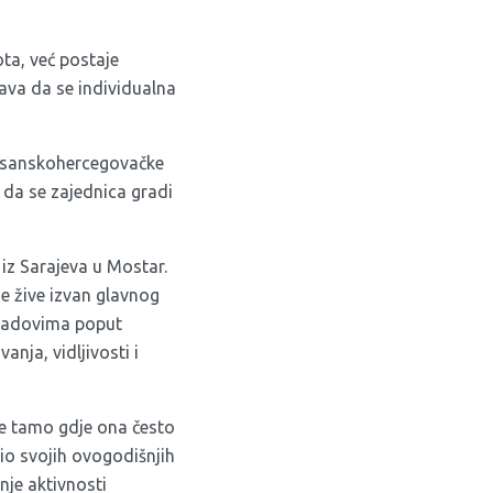
ta, već postaje
ćava da se individualna
osanskohercegovačke
 da se zajednica gradi
iz Sarajeva u Mostar.
e žive izvan glavnog
gradovima poput
nja, vidljivosti i
ce tamo gdje ona često
 dio svojih ovogodišnjih
nje aktivnosti