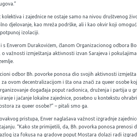
rugova.”
 kolektiva i zajednice ne ostaje samo na nivou društvenog živo
alno djelovanje, kao mreža podrške, ali i kao okvir koji omogu
potpunoj izolaciji.
i i s Enverom Durakovićem, članom Organizacionog odbora B
o važnosti izmještanja aktivnosti izvan Sarajeva i pokušajima
zemlje.
ioni odbor Bh. povorke ponosa dio svojih aktivnosti izmješta 
 za ovom decentralizacijom i šta ona znači za queer osobe koj
organizovanje događaja poput radionica, druženja i partija u 
ranje i jačanje lokalne zajednice, posebno u kontekstu ohrabriva
rostora za queer osobe?” – pitali smo ga.
ovakvog pristupa, Enver naglašava važnost izgradnje zajedni
astajanju. “Kako ste primijetili, da, Bh. povorka ponosa prenosi
Razlog iza fokusa na gradove poput Mostara dolazi radi izgrad