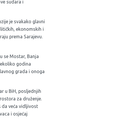
ave sudara i
uzije je svakako glavni
itičkih, ekonomskih i
iraju prema Sarajevu.
u se Mostar, Banja
nekoliko godina
 glavnog grada i onoga
ar u BiH, posljednjih
rostora za druženje.
š da veća vidljivost
vaca i osjećaj