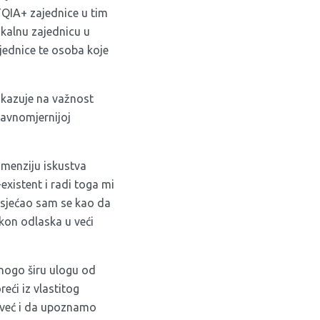
TQIA+ zajednice u tim
okalnu zajednicu u
jednice te osoba koje
 ukazuje na važnost
ravnomjernijoj
imenziju iskustva
existent i radi toga mi
 Osjećao sam se kao da
kon odlaska u veći
mnogo širu ulogu od
eći iz vlastitog
, već i da upoznamo