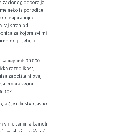
ganizacionog odbora ja
a me neko iz porodice
od najhrabrijih
a taj strah od
jednicu za kojom svi mi
rno od prijetnji i
a sa nepunih 30.000
ička raznolikost,
nisu zaobišla ni ovaj
anja prema većim
ni tok.
, a čije iskustvo jasno
viri u tanjir, a kamoli
, uvijek si ‘onaj/ona’.