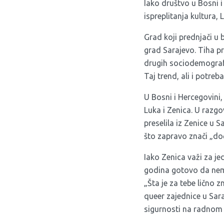
Iako društvo u Bosni i
ispreplitanja kultura,
Grad koji prednjači u b
grad Sarajevo. Tiha pr
drugih sociodemografs
Taj trend, ali i potreb
U Bosni i Hercegovini
Luka i Zenica. U razg
preselila iz Zenice u 
što zapravo znači „doć
Iako Zenica važi za je
godina gotovo da nema
„Šta je za tebe lično z
queer zajednice u Sara
sigurnosti na radnom m