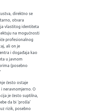
kustva, direktno se
ntarno, otvara
a vlastitog identiteta
flektuju na mogućnosti
tiče profesionalnog
j, ali on je
centra i događaja kao
eta u javnom
ktorima (posebno
”
nje često ostaje
o i neravnomjerno. O
ja je često suptilna,
sebe da bi ‘prošla’
 uz rizik, posebno