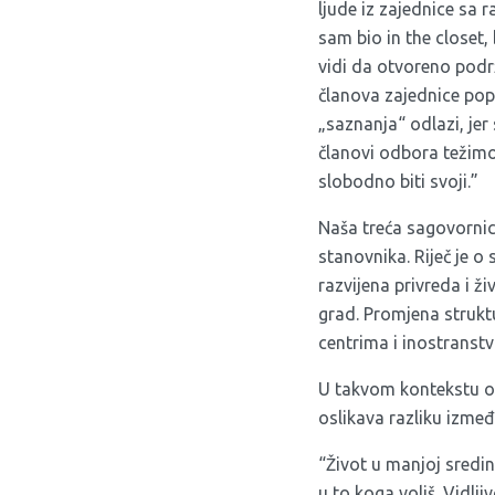
ljude iz zajednice sa 
sam bio in the closet,
vidi da otvoreno pod
članova zajednice popu
„saznanja“ odlazi, jer
članovi odbora težimo 
slobodno biti svoji.”
Naša treća sagovornic
stanovnika. Riječ je o
razvijena privreda i ž
grad. Promjena strukt
centrima i inostranstv
U takvom kontekstu odr
oslikava razliku izmeđ
“Život u manjoj sredin
u to koga voliš. Vidlji