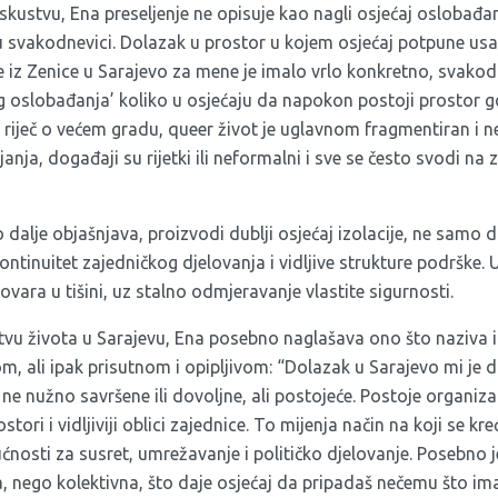
skustvu, Ena preseljenje ne opisuje kao nagli osjećaj oslobađanj
u svakodnevici. Dolazak u prostor u kojem osjećaj potpune usam
je iz Zenice u Sarajevo za mene je imalo vrlo konkretno, svako
kog oslobađanja’ koliko u osjećaju da napokon postoji prostor
e riječ o većem gradu, queer život je uglavnom fragmentiran i ne
janja, događaji su rijetki ili neformalni i sve se često svodi n
dalje objašnjava, proizvodi dublji osjećaj izolacije, ne samo 
 kontinuitet zajedničkog djelovanja i vidljive strukture podrške
ovara u tišini, uz stalno odmjeravanje vlastite sigurnosti.
stvu života u Sarajevu, Ena posebno naglašava ono što naziva 
m, ali ipak prisutnom i opipljivom: “Dolazak u Sarajevo mi je d
 ne nužno savršene ili dovoljne, ali postojeće. Postoje organiza
stori i vidljiviji oblici zajednice. To mijenja način na koji se kr
ućnosti za susret, umrežavanje i političko djelovanje. Posebno j
, nego kolektivna, što daje osjećaj da pripadaš nečemu što ima