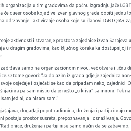
kih organizacija u tim gradovima da počnu izgradnju jače LGB
a će queer osobe koje žive izvan glavnog grada dobiti jednu l
 na održavanje i aktiviranje osoba koje su članovi LGBTQIA+ za
renje aktivnosti i stvaranje prostora zajednice izvan Sarajeva
a u drugim gradovima, kao ključnog koraka ka dostupnijoj i 
e.
zadržava samo na organizacionom nivou, već otvara i ličnu d
ce. O tome govori: “Ja dolazim iz grada gdje je zajednica non-
i svoje osjećaje i osjećati se kao da pripadam nekoj zajednici.
šnjacima pa sam mislio da je nešto „u krivu“ sa mnom. Tek na
isam jedini, da nisam sam.”
jašnjava, događaji poput radionica, druženja i partija imaju 
oni postaju prostor susreta, prepoznavanja i osnaživanja. Govor
: “Radionice, druženja i partiji nisu samo način da se zabavimo