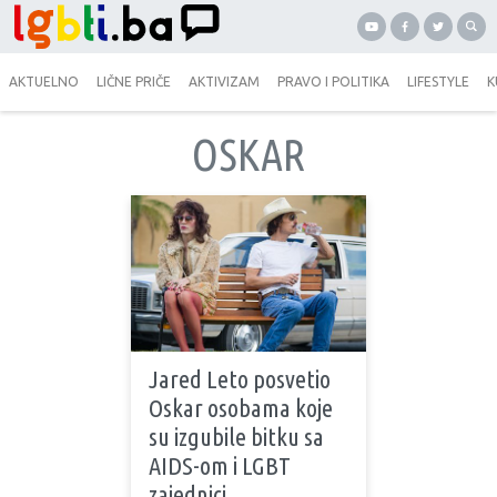
AKTUELNO
LIČNE PRIČE
AKTIVIZAM
PRAVO I POLITIKA
LIFESTYLE
K
OSKAR
Jared Leto posvetio
Oskar osobama koje
su izgubile bitku sa
AIDS-om i LGBT
zajednici