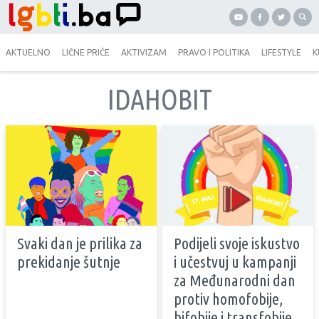
AKTUELNO
LIČNE PRIČE
AKTIVIZAM
PRAVO I POLITIKA
LIFESTYLE
K
IDAHOBIT
Svaki dan je prilika za
Podijeli svoje iskustvo
prekidanje šutnje
i učestvuj u kampanji
za Međunarodni dan
protiv homofobije,
bifobije i transfobije