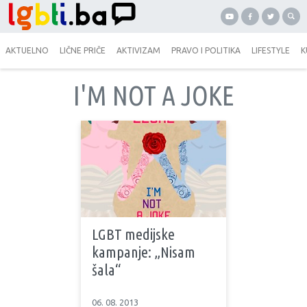
AKTUELNO
LIČNE PRIČE
AKTIVIZAM
PRAVO I POLITIKA
LIFESTYLE
K
I'M NOT A JOKE
LGBT medijske
kampanje: „Nisam
šala“
06. 08. 2013