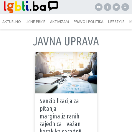
AKTUELNO
LIČNE PRIČE
AKTIVIZAM
PRAVO I POLITIKA
LIFESTYLE
K
JAVNA UPRAVA
Senzibilizacija za
pitanja
marginaliziranih
zajednica – važan
korak ka saradnji