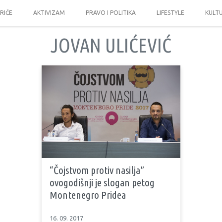
PRIČE
AKTIVIZAM
PRAVO I POLITIKA
LIFESTYLE
KULT
JOVAN ULIĆEVIĆ
“Čojstvom protiv nasilja”
ovogodišnji je slogan petog
Montenegro Pridea
16. 09. 2017