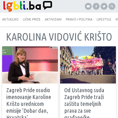
AKTUELNO
LIČNE PRIČE
AKTIVIZAM
PRAVO I POLITIKA
LIFESTYLE
K
KAROLINA VIDOVIĆ KRIŠTO
Zagreb Pride osudio
Od Ustavnog suda
imenovanje Karoline
Zagreb Pride traži
Krišto urednicom
zaštitu temeljnih
emisije ‘Dobar dan,
prava za sve
Hrvatska’
građane/ke