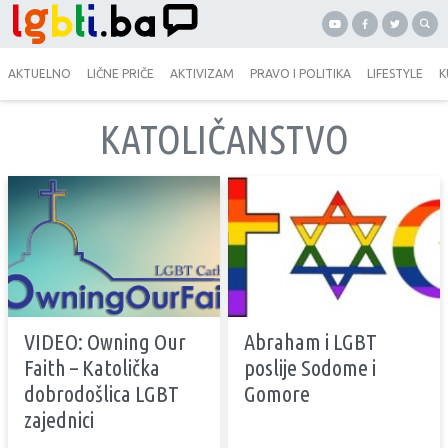
AKTUELNO
LIČNE PRIČE
AKTIVIZAM
PRAVO I POLITIKA
LIFESTYLE
K
KATOLIČANSTVO
VIDEO: Owning Our
Abraham i LGBT
Faith – Katolička
poslije Sodome i
dobrodošlica LGBT
Gomore
zajednici