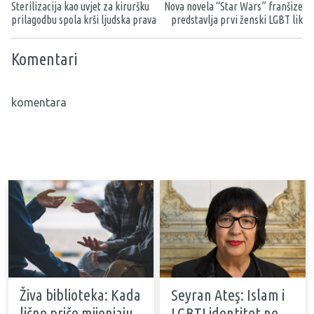
Sterilizacija kao uvjet za kiruršku
Nova novela “Star Wars” franšize
prilagodbu spola krši ljudska prava
predstavlja prvi ženski LGBT lik
Komentari
komentara
Živa biblioteka: Kada
Seyran Ateş: Islam i
lične priče mijenjaju
LGBTI identitet ne