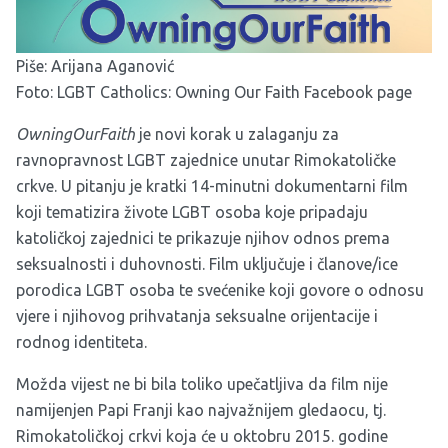
Piše: Arijana Aganović
Foto:
LGBT Catholics: Owning Our Faith Facebook page
OwningOurFaith
je novi korak u zalaganju za
ravnopravnost LGBT zajednice unutar Rimokatoličke
crkve. U pitanju je kratki 14-minutni dokumentarni film
koji tematizira živote LGBT osoba koje pripadaju
katoličkoj zajednici te prikazuje njihov odnos prema
seksualnosti i duhovnosti. Film uključuje i članove/ice
porodica LGBT osoba te svećenike koji govore o odnosu
vjere i njihovog prihvatanja seksualne orijentacije i
rodnog identiteta.
Možda vijest ne bi bila toliko upečatljiva da film nije
namijenjen Papi Franji kao najvažnijem gledaocu, tj.
Rimokatoličkoj crkvi koja će u oktobru 2015. godine