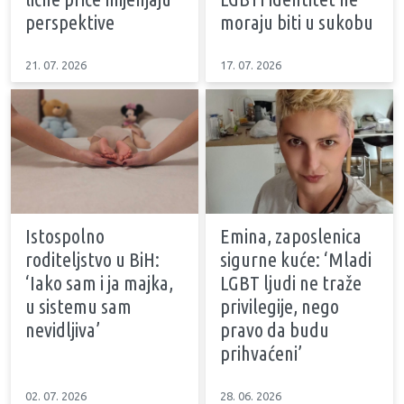
perspektive
moraju biti u sukobu
21. 07. 2026
17. 07. 2026
Istospolno
Emina, zaposlenica
roditeljstvo u BiH:
sigurne kuće: ‘Mladi
‘Iako sam i ja majka,
LGBT ljudi ne traže
u sistemu sam
privilegije, nego
nevidljiva’
pravo da budu
prihvaćeni’
02. 07. 2026
28. 06. 2026