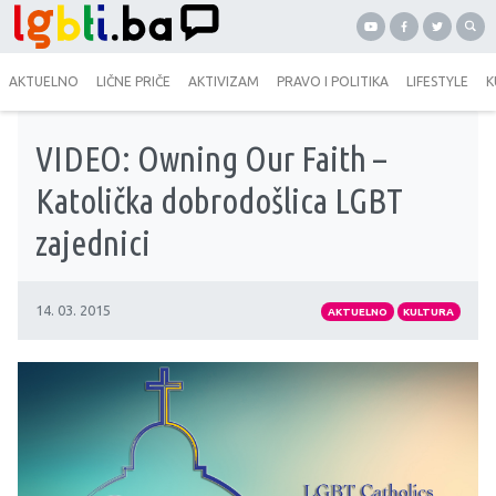
AKTUELNO
LIČNE PRIČE
AKTIVIZAM
PRAVO I POLITIKA
LIFESTYLE
K
VIDEO: Owning Our Faith –
Katolička dobrodošlica LGBT
zajednici
14. 03. 2015
AKTUELNO
KULTURA