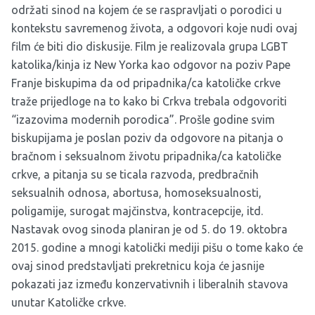
održati sinod na kojem će se raspravljati o porodici u
kontekstu savremenog života, a odgovori koje nudi ovaj
film će biti dio diskusije. Film je realizovala grupa LGBT
katolika/kinja iz New Yorka kao odgovor na poziv Pape
Franje biskupima da od pripadnika/ca katoličke crkve
traže prijedloge na to kako bi Crkva trebala odgovoriti
“izazovima modernih porodica”. Prošle godine svim
biskupijama je poslan poziv da odgovore na pitanja o
bračnom i seksualnom životu pripadnika/ca katoličke
crkve, a pitanja su se ticala razvoda, predbračnih
seksualnih odnosa, abortusa, homoseksualnosti,
poligamije, surogat majčinstva, kontracepcije, itd.
Nastavak ovog sinoda planiran je od 5. do 19. oktobra
2015. godine a mnogi katolički mediji pišu o tome kako će
ovaj sinod predstavljati prekretnicu koja će jasnije
pokazati jaz između konzervativnih i liberalnih stavova
unutar Katoličke crkve.