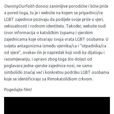
OwningOurFaith
donosi zanimljive porodične i lične priče
a pored toga, tu je i
website
na kojem se pripadnici/ce
LGBT zajednice pozivaju da podijele svoje priče o vjeri,
seksualnosti i rodnom identitetu. Također, website nudi
izvor informacija o katoličkim župama i vjerskim
zajednicama koje otvaraju svoja vrata LGBT osobama. U
svijetu antagonizma između vjernika/ca i “otpadnika/ca
od vjere”, ovakav čin je napredak koji vodi ka dijalogu i
razumijevanju, i upravo zbog toga što dolazi od
poglavara jedne vjerske zajednice nosi, ne samo
simbolički značaj već i konkretnu podršku LGBT osobama
koje se identificiraju sa Rimokatoličkom crkvom.
Pogedajte film!