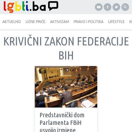
AKTUELNO
LIČNE PRIČE
AKTIVIZAM
PRAVO I POLITIKA
LIFESTYLE
K
KRIVIČNI ZAKON FEDERACIJE
BIH
Predstavnički dom
Parlamenta FBiH
usvojio izmjene