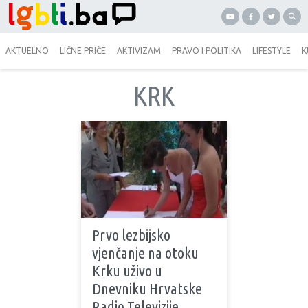
AKTUELNO
LIČNE PRIČE
AKTIVIZAM
PRAVO I POLITIKA
LIFESTYLE
K
KRK
Prvo lezbijsko
vjenčanje na otoku
Krku uživo u
Dnevniku Hrvatske
Radio Televizije