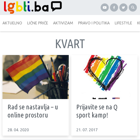
AKTUELNO
LIČNE PRIČE
AKTIVIZAM
PRAVO I POLITIKA
LIFESTYLE
K
KVART
Rad se nastavlja – u
Prijavite se na Q
online prostoru
sport kamp!
28. 04. 2020
21. 07. 2017