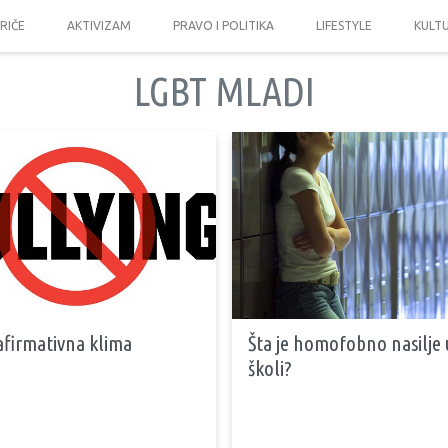
PRIČE
AKTIVIZAM
PRAVO I POLITIKA
LIFESTYLE
KULT
LGBT MLADI
afirmativna klima
Šta je homofobno nasilje 
školi?