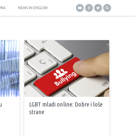
URA
NEWS IN ENGLISH
u
LGBT mladi online: Dobre i loše
strane