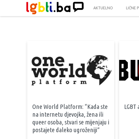
AKTUELNO
LIČNE 
One World Platform: “Kada ste
LGBT 
na internetu djevojka, žena ili
queer osoba, stvari se mijenjaju i
postajete daleko ugroženiji”