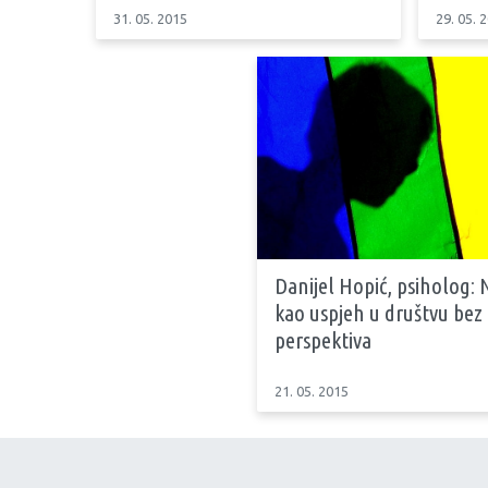
31. 05. 2015
29. 05. 
Danijel Hopić, psiholog: N
kao uspjeh u društvu bez
perspektiva
21. 05. 2015