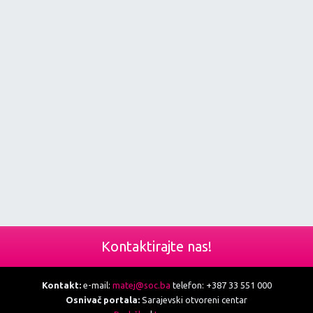
Kontaktirajte nas!
Kontakt:
e-mail:
matej@soc.ba
telefon: +387 33 551 000
Osnivač portala:
Sarajevski otvoreni centar