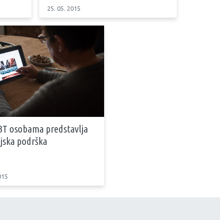
25. 05. 2015
BT osobama predstavlja
ljska podrška
015