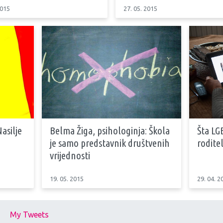
2015
27. 05. 2015
asilje
Belma Žiga, psihologinja: Škola
Šta LG
je samo predstavnik društvenih
rodite
vrijednosti
19. 05. 2015
29. 04. 2
My Tweets