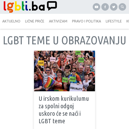
AKTUELNO
LIČNE PRIČE
AKTIVIZAM
PRAVO I POLITIKA
LIFESTYLE
K
LGBT TEME U OBRAZOVANJU
U irskom kurikulumu
za spolni odgoj
uskoro će se naći i
LGBT teme