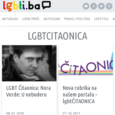
AKTUELNO
LIČNE PRIČE
AKTIVIZAM
PRAVO I POLITIKA
LIFESTYLE
K
LGBTCITAONICA
LGBT Čitaonica: Nora
Nova rubrika na
Verde: U neboderu
našem portalu –
lgbtČiTAONICA
08. 01. 2018
27. 10. 2017