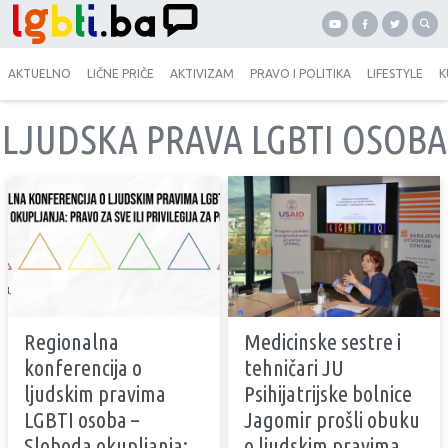
AKTUELNO
LIČNE PRIČE
AKTIVIZAM
PRAVO I POLITIKA
LIFESTYLE
K
LJUDSKA PRAVA LGBTI OSOBA
Regionalna
Medicinske sestre i
konferencija o
tehničari JU
ljudskim pravima
Psihijatrijske bolnice
LGBTI osoba –
Jagomir prošli obuku
Sloboda okupljanja:
o ljudskim pravima