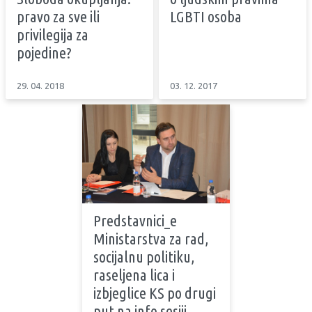
pravo za sve ili
LGBTI osoba
privilegija za
pojedine?
29. 04. 2018
03. 12. 2017
Predstavnici_e
Ministarstva za rad,
socijalnu politiku,
raseljena lica i
izbjeglice KS po drugi
put na info sesiji