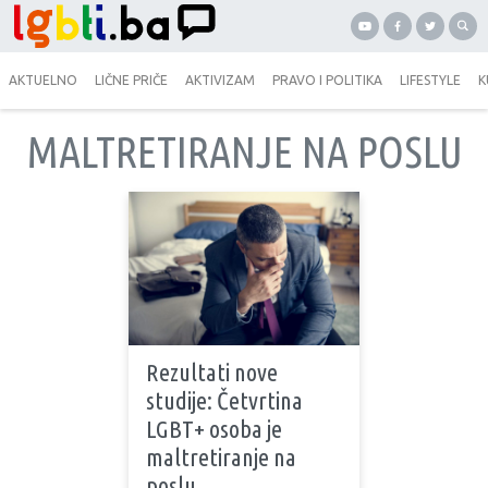
AKTUELNO
LIČNE PRIČE
AKTIVIZAM
PRAVO I POLITIKA
LIFESTYLE
K
MALTRETIRANJE NA POSLU
Rezultati nove
studije: Četvrtina
LGBT+ osoba je
maltretiranje na
poslu