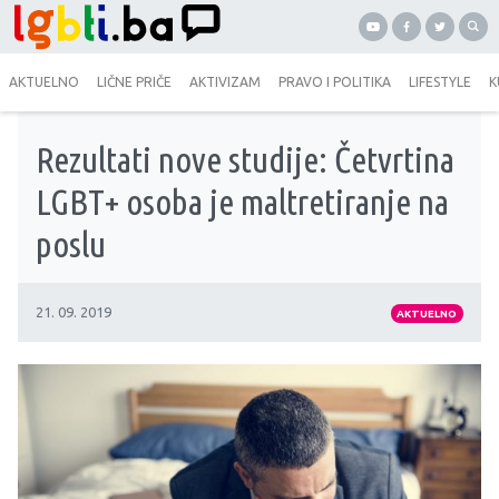
AKTUELNO
LIČNE PRIČE
AKTIVIZAM
PRAVO I POLITIKA
LIFESTYLE
K
Rezultati nove studije: Četvrtina
LGBT+ osoba je maltretiranje na
poslu
21. 09. 2019
AKTUELNO