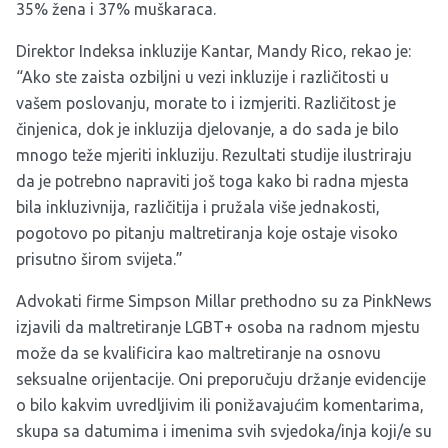
35% žena i 37% muškaraca.
Direktor Indeksa inkluzije Kantar, Mandy Rico, rekao je:
“Ako ste zaista ozbiljni u vezi inkluzije i različitosti u
vašem poslovanju, morate to i izmjeriti. Različitost je
činjenica, dok je inkluzija djelovanje, a do sada je bilo
mnogo teže mjeriti inkluziju. Rezultati studije ilustriraju
da je potrebno napraviti još toga kako bi radna mjesta
bila inkluzivnija, različitija i pružala više jednakosti,
pogotovo po pitanju maltretiranja koje ostaje visoko
prisutno širom svijeta.”
Advokati firme Simpson Millar prethodno su za PinkNews
izjavili da maltretiranje LGBT+ osoba na radnom mjestu
može da se kvalificira kao maltretiranje na osnovu
seksualne orijentacije. Oni preporučuju držanje evidencije
o bilo kakvim uvredljivim ili ponižavajućim komentarima,
skupa sa datumima i imenima svih svjedoka/inja koji/e su