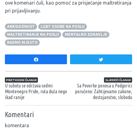
ove komenari čuli, kao pomoć za prisjećanje maltretiranja
pri prijavljivanju.
ANKSIOZNOST
LGBT OSOBE NA POSLU
MALTRETIRANJE NA POSLU
MENTALNO ZDRAVLJE
RADNO MJESTO
Share
Tweet
Navigacija članaka
PRETHODNI ČLANAK
SLJEDEĆI ČLANAK
U subotu se održava sedmi
Sa Povorke ponosa u Podgorici
Montenegro Pride, ruta duža nego
poručeno: Zahtijevamo zakone,
ikad ranije
dostojanstvo, slobodu
Komentari
komentara