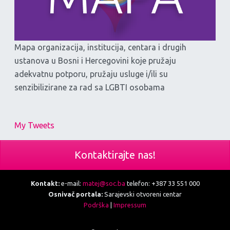
Mapa organizacija, institucija, centara i drugih
ustanova u Bosni i Hercegovini koje pružaju
adekvatnu potporu, pružaju usluge i/ili su
senzibilizirane za rad sa LGBTI osobama
My Tweets
Kontaktirajte nas!
Kontakt:
e-mail:
matej@soc.ba
telefon: +387 33 551 000
Osnivač portala:
Sarajevski otvoreni centar
Podrška
|
Impressum