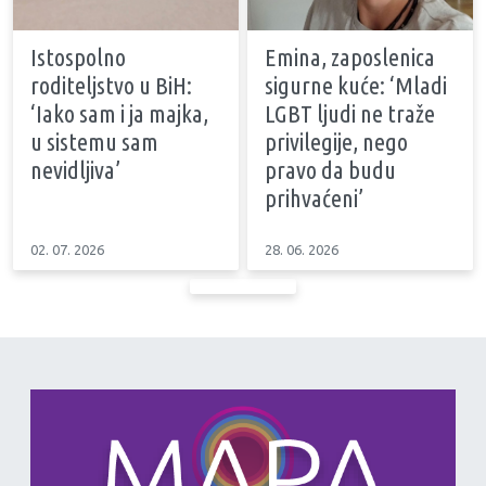
Istospolno
Emina, zaposlenica
roditeljstvo u BiH:
sigurne kuće: ‘Mladi
‘Iako sam i ja majka,
LGBT ljudi ne traže
u sistemu sam
privilegije, nego
nevidljiva’
pravo da budu
prihvaćeni’
02. 07. 2026
28. 06. 2026