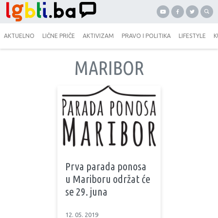
AKTUELNO
LIČNE PRIČE
AKTIVIZAM
PRAVO I POLITIKA
LIFESTYLE
K
MARIBOR
Prva parada ponosa
u Mariboru održat će
se 29. juna
12. 05. 2019