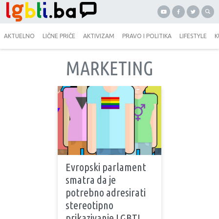
AKTUELNO
LIČNE PRIČE
AKTIVIZAM
PRAVO I POLITIKA
LIFESTYLE
K
MARKETING
Evropski parlament
smatra da je
potrebno adresirati
stereotipno
prikazivanje LGBTI