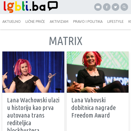
AKTUELNO
LIČNE PRIČE
AKTIVIZAM
PRAVO I POLITIKA
LIFESTYLE
K
MATRIX
Lana Wachowski ulazi
Lana Vahovski
u historiju kao prva
dobitnica nagrade
autovana trans
Freedom Award
rediteljica
blockbustera