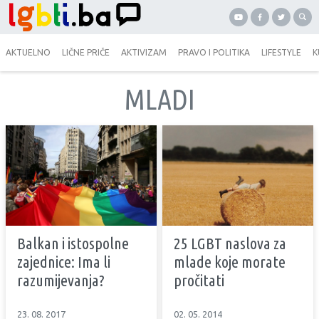
AKTUELNO
LIČNE PRIČE
AKTIVIZAM
PRAVO I POLITIKA
LIFESTYLE
K
MLADI
Balkan i istospolne
25 LGBT naslova za
zajednice: Ima li
mlade koje morate
razumijevanja?
pročitati
23. 08. 2017
02. 05. 2014