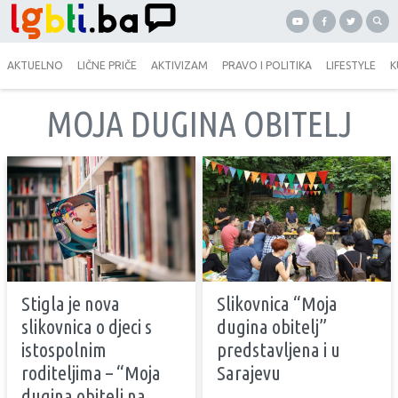
AKTUELNO
LIČNE PRIČE
AKTIVIZAM
PRAVO I POLITIKA
LIFESTYLE
K
MOJA DUGINA OBITELJ
Stigla je nova
Slikovnica “Moja
slikovnica o djeci s
dugina obitelj”
istospolnim
predstavljena i u
roditeljima – “Moja
Sarajevu
dugina obitelj na