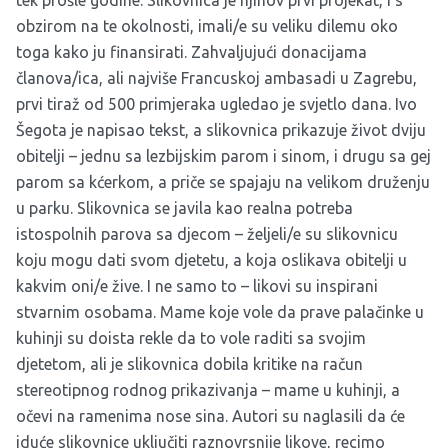
tek prošle godine. Slikovnica je njihov prvi projekat, i s
obzirom na te okolnosti, imali/e su veliku dilemu oko
toga kako ju finansirati. Zahvaljujući donacijama
članova/ica, ali najviše Francuskoj ambasadi u Zagrebu,
prvi tiraž od 500 primjeraka ugledao je svjetlo dana. Ivo
Šegota je napisao tekst, a slikovnica prikazuje život dviju
obitelji – jednu sa lezbijskim parom i sinom, i drugu sa gej
parom sa kćerkom, a priče se spajaju na velikom druženju
u parku. Slikovnica se javila kao realna potreba
istospolnih parova sa djecom – željeli/e su slikovnicu
koju mogu dati svom djetetu, a koja oslikava obitelji u
kakvim oni/e žive. I ne samo to – likovi su inspirani
stvarnim osobama. Mame koje vole da prave palačinke u
kuhinji su doista rekle da to vole raditi sa svojim
djetetom, ali je slikovnica dobila kritike na račun
stereotipnog rodnog prikazivanja – mame u kuhinji, a
očevi na ramenima nose sina. Autori su naglasili da će
iduće slikovnice uključiti raznovrsnije likove, recimo