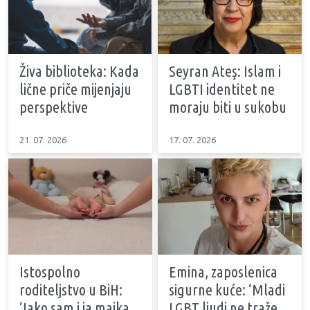
Živa biblioteka: Kada
Seyran Ateş: Islam i
lične priče mijenjaju
LGBTI identitet ne
perspektive
moraju biti u sukobu
21. 07. 2026
17. 07. 2026
Istospolno
Emina, zaposlenica
roditeljstvo u BiH:
sigurne kuće: ‘Mladi
‘Iako sam i ja majka,
LGBT ljudi ne traže