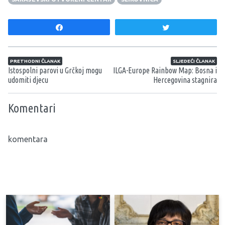
Share
Tweet
Navigacija članaka
PRETHODNI ČLANAK
SLJEDEĆI ČLANAK
Istospolni parovi u Grčkoj mogu
ILGA-Europe Rainbow Map: Bosna i
udomiti djecu
Hercegovina stagnira
Komentari
komentara