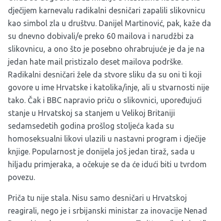
dječijem karnevalu radikalni desničari zapalili slikovnicu
kao simbol zla u društvu. Danijel Martinović, pak, kaže da
su dnevno dobivali/e preko 60 mailova i narudžbi za
slikovnicu, a ono što je posebno ohrabrujuće je da je na
jedan hate mail pristizalo deset mailova podrške.
Radikalni desničari žele da stvore sliku da su oni ti koji
govore u ime Hrvatske i katolika/inje, ali u stvarnosti nije
tako. Čak i BBC napravio priču o slikovnici, upoređujući
stanje u Hrvatskoj sa stanjem u Velikoj Britaniji
sedamsedetih godina prošlog stoljeća kada su
homoseksualni likovi ulazili u nastavni program i dječije
knjige. Popularnost je donijela još jedan tiraž, sada u
hiljadu primjeraka, a očekuje se da će idući biti u tvrdom
povezu.
Priča tu nije stala. Nisu samo desničari u Hrvatskoj
reagirali, nego je i srbijanski ministar za inovacije Nenad