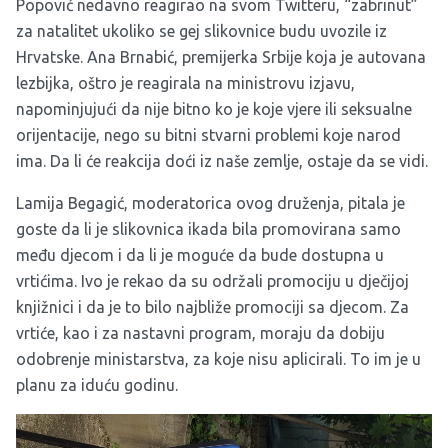
Popović nedavno reagirao na svom Twitteru, “zabrinut”
za natalitet ukoliko se gej slikovnice budu uvozile iz
Hrvatske. Ana Brnabić, premijerka Srbije koja je autovana
lezbijka,
oštro je reagirala na ministrovu izjavu
,
napominjujući da nije bitno ko je koje vjere ili seksualne
orijentacije, nego su bitni stvarni problemi koje narod
ima. Da li će reakcija doći iz naše zemlje, ostaje da se vidi.
Lamija Begagić, moderatorica ovog druženja, pitala je
goste da li je slikovnica ikada bila promovirana samo
među djecom i da li je moguće da bude dostupna u
vrtićima. Ivo je rekao da su održali promociju u dječijoj
knjižnici i da je to bilo najbliže promociji sa djecom. Za
vrtiće, kao i za nastavni program, moraju da dobiju
odobrenje ministarstva, za koje nisu aplicirali. To im je u
planu za iduću godinu.