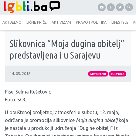
AKTUELNO
LIČNE PRIČE
AKTIVIZAM
PRAVO I POLITIKA
LIFESTYLE
K
Slikovnica “Moja dugina obitelj”
predstavljena i u Sarajevu
14. 05. 2018
AKTUELNO
KULTURA
Piše: Selma Kešetović
Foto: SOC
U opuštenoj proljetnoj atmosferi u subotu, 12. maja,
održana je promocija slikovnice
Moja dugina obitelj
koja
je nastala u produkciji
udruženja “Dugine obitelji”
iz