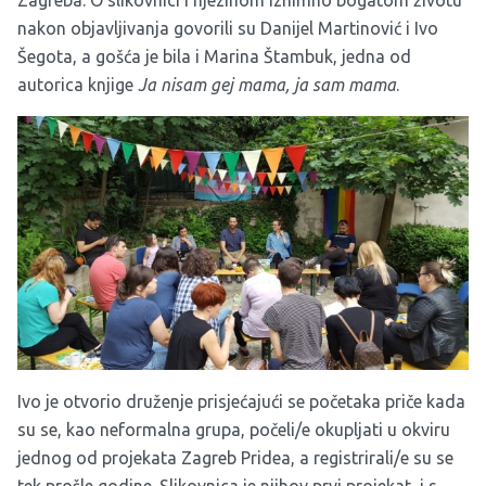
Zagreba. O slikovnici i njezinom iznimno bogatom životu
nakon objavljivanja govorili su Danijel Martinović i Ivo
Šegota, a gošća je bila i Marina Štambuk, jedna od
autorica knjige
Ja nisam gej mama, ja sam mama
.
Ivo je otvorio druženje prisjećajući se početaka priče kada
su se, kao neformalna grupa, počeli/e okupljati u okviru
jednog od projekata Zagreb Pridea, a registrirali/e su se