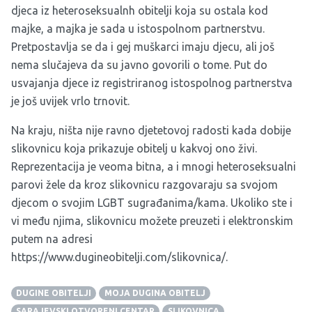
djeca iz heteroseksualnh obitelji koja su ostala kod
majke, a majka je sada u istospolnom partnerstvu.
Pretpostavlja se da i gej muškarci imaju djecu, ali još
nema slučajeva da su javno govorili o tome. Put do
usvajanja djece iz registriranog istospolnog partnerstva
je još uvijek vrlo trnovit.
Na kraju, ništa nije ravno djetetovoj radosti kada dobije
slikovnicu koja prikazuje obitelj u kakvoj ono živi.
Reprezentacija je veoma bitna, a i mnogi heteroseksualni
parovi žele da kroz slikovnicu razgovaraju sa svojom
djecom o svojim LGBT sugrađanima/kama. Ukoliko ste i
vi među njima, slikovnicu možete preuzeti i elektronskim
putem na adresi
https://www.dugineobitelji.com/slikovnica/
.
DUGINE OBITELJI
MOJA DUGINA OBITELJ
SARAJEVSKI OTVORENI CENTAR
SLIKOVNICA