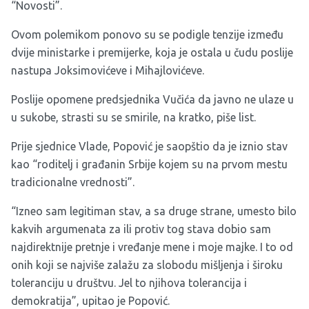
“Novosti”.
Ovom polemikom ponovo su se podigle tenzije između
dvije ministarke i premijerke, koja je ostala u čudu poslije
nastupa Joksimovićeve i Mihajlovićeve.
Poslije opomene predsjednika Vučića da javno ne ulaze u
u sukobe, strasti su se smirile, na kratko, piše list.
Prije sjednice Vlade, Popović je saopštio da je iznio stav
kao “roditelj i građanin Srbije kojem su na prvom mestu
tradicionalne vrednosti”.
“Izneo sam legitiman stav, a sa druge strane, umesto bilo
kakvih argumenata za ili protiv tog stava dobio sam
najdirektnije pretnje i vređanje mene i moje majke. I to od
onih koji se najviše zalažu za slobodu mišljenja i široku
toleranciju u društvu. Jel to njihova tolerancija i
demokratija”, upitao je Popović.