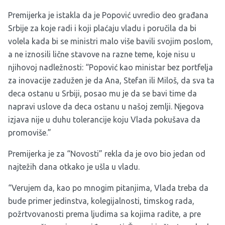
Premijerka je istakla da je Popović uvredio deo građana
Srbije za koje radi i koji plaćaju vladu i poručila da bi
volela kada bi se ministri malo više bavili svojim poslom,
a ne iznosili lične stavove na razne teme, koje nisu u
njihovoj nadležnosti: “Popović kao ministar bez portfelja
za inovacije zadužen je da Ana, Stefan ili Miloš, da sva ta
deca ostanu u Srbiji, posao mu je da se bavi time da
napravi uslove da deca ostanu u našoj zemlji. Njegova
izjava nije u duhu tolerancije koju Vlada pokušava da
promoviše.”
Premijerka je za “Novosti” rekla da je ovo bio jedan od
najtežih dana otkako je ušla u vladu.
“Verujem da, kao po mnogim pitanjima, Vlada treba da
bude primer jedinstva, kolegijalnosti, timskog rada,
požrtvovanosti prema ljudima sa kojima radite, a pre