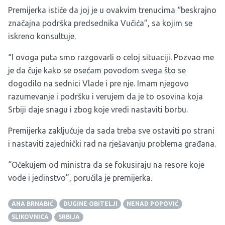
Premijerka ističe da joj je u ovakvim trenucima “beskrajno
značajna podrška predsednika Vučića”, sa kojim se
iskreno konsultuje.
“I ovoga puta smo razgovarli o celoj situaciji. Pozvao me
je da čuje kako se osećam povodom svega što se
dogodilo na sednici Vlade i pre nje. Imam njegovo
razumevanje i podršku i verujem da je to osovina koja
Srbiji daje snagu i zbog koje vredi nastaviti borbu.
Premijerka zaključuje da sada treba sve ostaviti po strani
i nastaviti zajednički rad na rješavanju problema građana.
“Očekujem od ministra da se fokusiraju na resore koje
vode i jedinstvo”, poručila je premijerka.
ANA BRNABIĆ
DUGINE OBITELJI
NENAD POPOVIĆ
SLIKOVNICA
SRBIJA