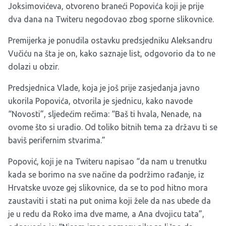
Joksimovićeva, otvoreno braneći Popovića koji je prije
dva dana na Twiteru negodovao zbog sporne slikovnice.
Premijerka je ponudila ostavku predsjedniku Aleksandru
Vučiću na šta je on, kako saznaje list, odgovorio da to ne
dolazi u obzir.
Predsjednica Vlade, koja je još prije zasjedanja javno
ukorila Popovića, otvorila je sjednicu, kako navode
“Novosti”, sljedećim rečima: “Baš ti hvala, Nenade, na
ovome što si uradio. Od toliko bitnih tema za državu ti se
baviš perifernim stvarima.”
Popović, koji je na Twiteru napisao “da nam u trenutku
kada se borimo na sve načine da podržimo rađanje, iz
Hrvatske uvoze gej slikovnice, da se to pod hitno mora
zaustaviti i stati na put onima koji žele da nas ubede da
je u redu da Roko ima dve mame, a Ana dvojicu tata”,