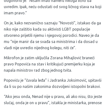
odgovorio je: “Nisam imao nameru nikoga lično da
uvredim. Ipak, neću odustati od svog ličnog stava na koji
imam pravo.”
On je, kako nezvanično saznaju “Novosti”, istakao da ga
niko nije zaštitio kada su aktivisti LGBT populacije
otvoreno prijetili njemu i njegovoj porodici. Naveo je da
mu “nije manir da se svađa sa ministrima i da dosad u
vladi nije uvredio nijednog kolegu, niti će”.
Mikrofon je zatim uključila Zorana Mihajlović braneći
pravo Popovića na stav i kritikujući premijerku koja je
napala ministrov rad zbog jednog tvita.
Popoviću je “čuvala leđa” i Jadranka Joksimović, upitavši
da li su po našim zakonima dozvoljeni istopolni brakovi.
“Ako jesu onda, Nenad nije u pravu, ali ako nisu, što jeste
slučaj, onda je on u pravu”, istakla je ministarka, prenose