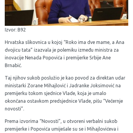
Izvor:
B92
Hrvatska slikovnica u kojoj “Roko ima dve mame, a Ana
dvojicu tata” izazvala je polemiku između ministra za
inovacije Nenada Popovića i premijerke Srbije Ane
Brnabić.
Taj njihov sukob poslužio je kao povod za direktan udar
ministarki Zorane Mihajlović i Jadranke Joksimović na
premijerku tokom sjednice Vlade, koja je umalo
okončana ostavkom predsjednice Vlade, pišu “Večernje
novosti”.
Prema izvorima “Novosti”, u otvoreni verbalni sukob
premijerke i Popovića umiješale su se i Mihajlovićeva i