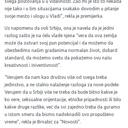
svega poštovanja u u viđavnosti. Žao mi je što to nekada
nije tako i u tim situacijama svakako dovodim u pitanje
svoje mesto i ulogu u Vladi”, rekla je premijerka.
Uz napomenu da voli Srbiju, ona je navela da je jedini
razlog zašto je na čelu vlade njena “vera da ova zemlja
može da ostvari svoj pun potencijal i da možemo da
obezbedimo našim građanima normalan život, dobard
standard, da možemo svetu da pokažemo svu našu
kreativnost i iniventivnost”.
“Verujem da nam kao društvu više od svega treba
jedinstvo, a ne stalno nalaženje razloga za nove podele.
Verujem da u Srbiji više ne treba da bude bitno kakve je
ko vere, seksualne orijentacije, etničke pripadnosti ili bilo
kakve druge razlike, već da svi zajedno treba da guramo
u istom smeru da bismo nadoknadili svo propušteno
vreme”, rekla je Brnabić za “Novosti”.