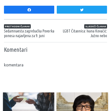
Share
Tweet
Navigacija članaka
PRETHODNI ČLANAK
SLJEDEĆI ČLANAK
Sedamnaesta zagrebačka Povorka
LGBT Čitaonica: Ivana Kovačić:
ponosa najavljena za 9. juni
Južno nebo
Komentari
komentara