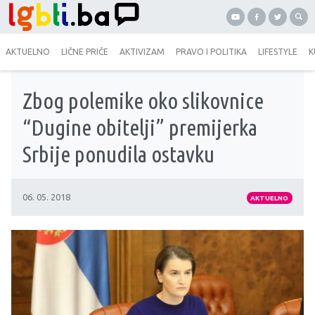
AKTUELNO
LIČNE PRIČE
AKTIVIZAM
PRAVO I POLITIKA
LIFESTYLE
K
Zbog polemike oko slikovnice
“Dugine obitelji” premijerka
Srbije ponudila ostavku
06. 05. 2018
AKTUELNO