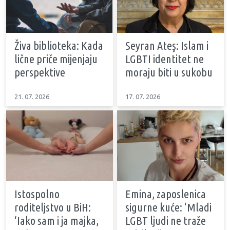
Živa biblioteka: Kada
Seyran Ateş: Islam i
lične priče mijenjaju
LGBTI identitet ne
perspektive
moraju biti u sukobu
21. 07. 2026
17. 07. 2026
Istospolno
Emina, zaposlenica
roditeljstvo u BiH:
sigurne kuće: ‘Mladi
‘Iako sam i ja majka,
LGBT ljudi ne traže