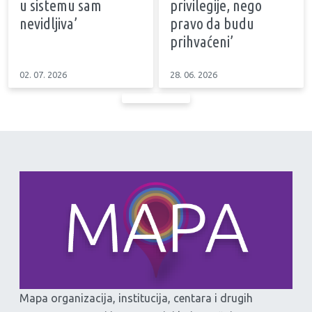
u sistemu sam
privilegije, nego
nevidljiva’
pravo da budu
prihvaćeni’
02. 07. 2026
28. 06. 2026
Mapa organizacija, institucija, centara i drugih