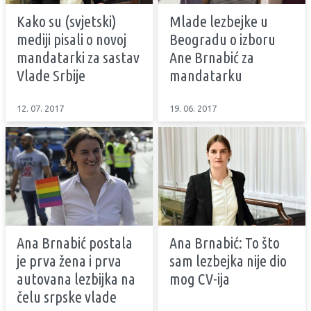
Kako su (svjetski)
Mlade lezbejke u
mediji pisali o novoj
Beogradu o izboru
mandatarki za sastav
Ane Brnabić za
Vlade Srbije
mandatarku
12. 07. 2017
19. 06. 2017
Ana Brnabić postala
Ana Brnabić: To što
je prva žena i prva
sam lezbejka nije dio
autovana lezbijka na
mog CV-ija
čelu srpske vlade