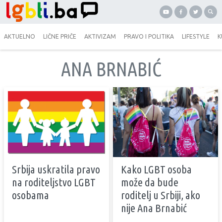
AKTUELNO
LIČNE PRIČE
AKTIVIZAM
PRAVO I POLITIKA
LIFESTYLE
K
ANA BRNABIĆ
Srbija uskratila pravo
Kako LGBT osoba
na roditeljstvo LGBT
može da bude
osobama
roditelj u Srbiji, ako
nije Ana Brnabić