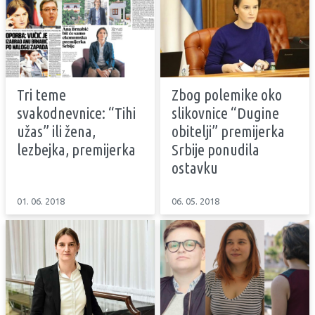
Tri teme
Zbog polemike oko
svakodnevnice: “Tihi
slikovnice “Dugine
užas” ili žena,
obitelji” premijerka
lezbejka, premijerka
Srbije ponudila
ostavku
01. 06. 2018
06. 05. 2018