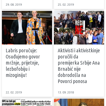
29. 08. 2019
25. 02. 2019
Labris poručuje:
Aktivisti i aktivistkinje
Osuđujemo govor
poručili da
mržnje, prijetnje,
premijerka Srbije Ana
lezbofobiju i
Brnabić nije
mizoginiju!
dobrodošla na
Povorci ponosa
22. 02. 2019
13. 09. 2018