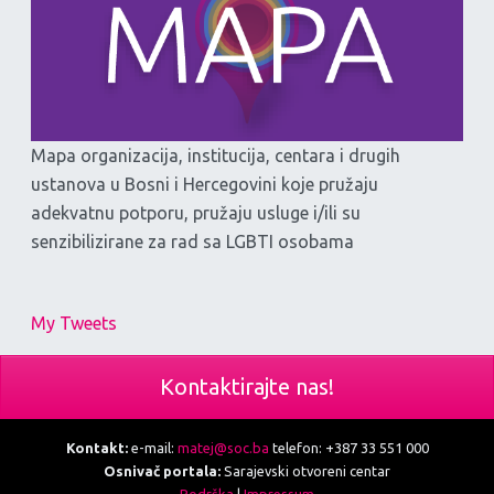
Mapa organizacija, institucija, centara i drugih
ustanova u Bosni i Hercegovini koje pružaju
adekvatnu potporu, pružaju usluge i/ili su
senzibilizirane za rad sa LGBTI osobama
My Tweets
Kontaktirajte nas!
Kontakt:
e-mail:
matej@soc.ba
telefon: +387 33 551 000
Osnivač portala:
Sarajevski otvoreni centar